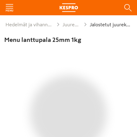
Hedelmät ja vihannekset
Juurekset
Jalostetut juurekset
Menu lanttupala 25mm 1kg