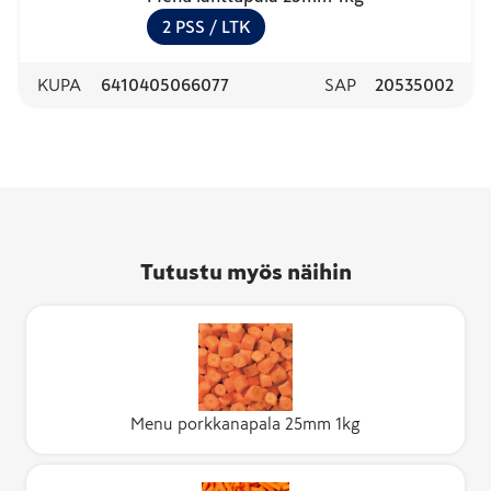
2
PSS
/ LTK
KUPA
6410405066077
SAP
20535002
Tutustu myös näihin
Menu porkkanapala 25mm 1kg