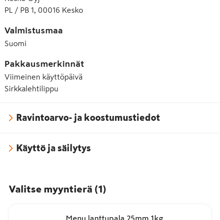
PL / PB 1, 00016 Kesko
Valmistusmaa
Suomi
Pakkausmerkinnät
Viimeinen käyttöpäivä
Sirkkalehtilippu
Ravintoarvo- ja koostumustiedot
Käyttö ja säilytys
Valitse myyntierä
(
1
)
Menu lanttupala 25mm 1kg