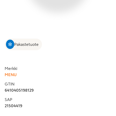
Pakastetuote
Merkki
MENU
GTIN
6410405198129
SAP
21504419