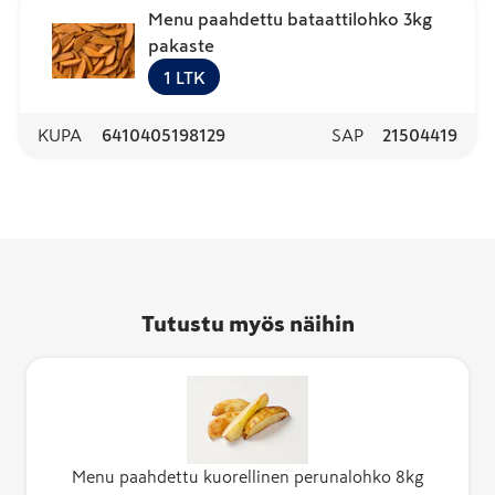
Menu paahdettu bataattilohko 3kg
pakaste
1
LTK
KUPA
6410405198129
SAP
21504419
Tutustu myös näihin
Menu paahdettu kuorellinen perunalohko 8kg