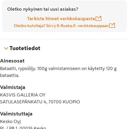
Oletko nykyinen tai uusi asiakas?
Tarkista hinnat verkkokaupasta
Oletko kuluttaja? Siirry K-Ruoka.fi -verkkokauppaan
Tuotetiedot
Ainesosat
Bataatti, rypsiöljy. 100g valmistamiseen on käytetty 120 g
bataattia.
Valmistaja
KASVIS GALLERIA OY
SATULASEPÄNKATU 4, 70700 KUOPIO
Valmistuttaja
Kesko Oyj
PL / PB 1, 00016 Kesko