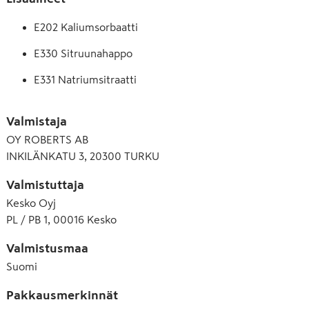
E202 Kaliumsorbaatti
E330 Sitruunahappo
E331 Natriumsitraatti
E333 Kalsiumsitraatti
Valmistaja
E401 Natriumalginaatti
OY ROBERTS AB
INKILÄNKATU 3, 20300 TURKU
E440 Pektiini
Valmistuttaja
Kesko Oyj
PL / PB 1, 00016 Kesko
Valmistusmaa
Suomi
Pakkausmerkinnät