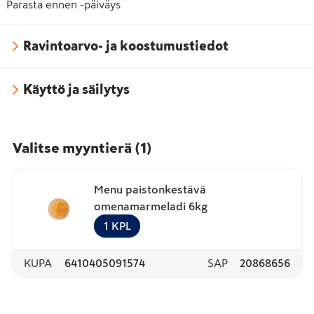
Parasta ennen -päiväys
Ravintoarvo- ja koostumustiedot
Käyttö ja säilytys
Valitse myyntierä
(
1
)
Menu paistonkestävä
omenamarmeladi 6kg
1
KPL
KUPA
6410405091574
SAP
20868656