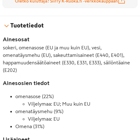
Oletko kuluttaja? Siirry K-Ruoka.fi -verkkokauppaan
Tuotetiedot
Ainesosat
sokeri, omenasose (EU ja muu kuin EU), vesi,
omenatäysmehu (EU), sakeuttamisaineet (E440, E401),
happamuudensäätöaineet (E330, E331, E333), säilöntäaine
(E202)
Ainesosien tiedot
omenasose (22%)
Viljelymaa: EU; Muu kuin EU
omenatäysmehu (9%)
Viljelymaa: EU
Omena (31%)
Lisäaineet