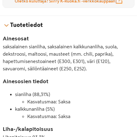
Oletko kuluttaja? Siirry K-Ruoka.fi -verkkokauppaan
Tuotetiedot
Ainesosat
saksalainen sianliha, saksalainen kalkkunanliha, suola,
dekstroosi, maltoosi, mausteet (mm. chili, paprika),
hapettumisenestoaineet (E300, E301), väri (E120),
savuaromi, säilöntäaineet (E250, E252).
Ainesosien tiedot
sianliha (88,31%)
Kasvatusmaa: Saksa
kalkkunanliha (5%)
Kasvatusmaa: Saksa
Liha-/kalapitoisuus
Lihapitoisuus
93,3
%