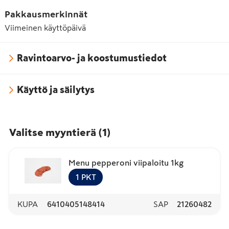
Pakkausmerkinnät
Viimeinen käyttöpäivä
Ravintoarvo- ja koostumustiedot
Käyttö ja säilytys
Valitse myyntierä
(
1
)
Menu pepperoni viipaloitu 1kg
1
PKT
KUPA
6410405148414
SAP
21260482