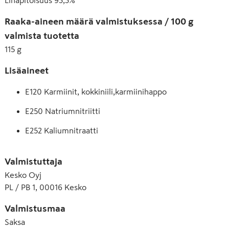
Raaka-aineen määrä valmistuksessa / 100 g
valmista tuotetta
115
g
Lisäaineet
E120 Karmiinit, kokkiniili,karmiinihappo
E250 Natriumnitriitti
E252 Kaliumnitraatti
E300 Askorbiinihappo
Valmistuttaja
E301 Natriumaskorbaatti
Kesko Oyj
PL / PB 1, 00016 Kesko
Valmistusmaa
Saksa