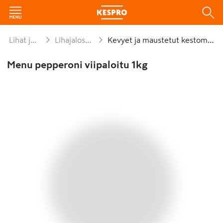
Lihat ja lihajalosteet
Lihajaloste leivän päälle
Kevyet ja maustetut kestomakkarat
Menu pepperoni viipaloitu 1kg