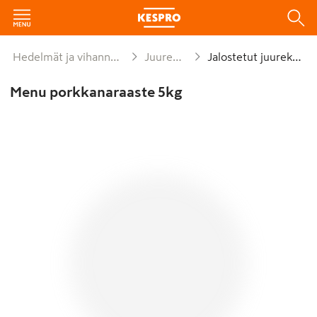
Hedelmät ja vihannekset
Juurekset
Jalostetut juurekset
Menu porkkanaraaste 5kg