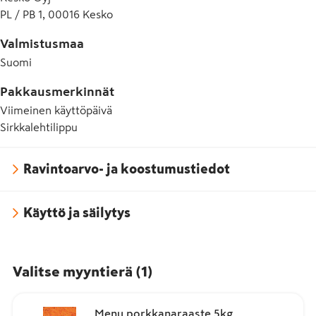
PL / PB 1, 00016 Kesko
Valmistusmaa
Suomi
Pakkausmerkinnät
Viimeinen käyttöpäivä
Sirkkalehtilippu
Ravintoarvo- ja koostumustiedot
Käyttö ja säilytys
Valitse myyntierä
(
1
)
Menu porkkanaraaste 5kg