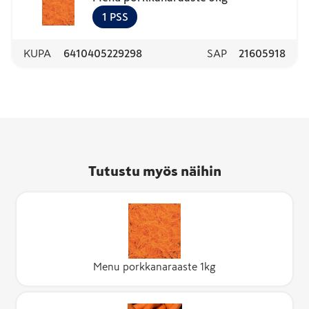
1
PSS
KUPA
6410405229298
SAP
21605918
Tutustu myös näihin
Menu porkkanaraaste 1kg