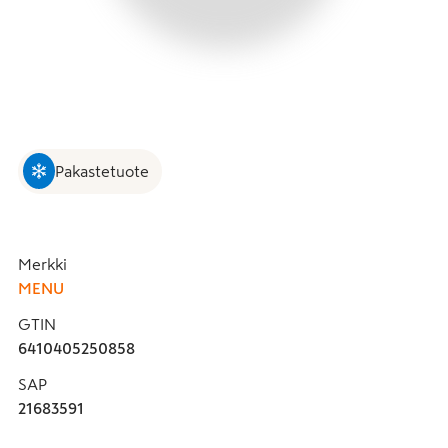
Pakastetuote
Merkki
MENU
GTIN
6410405250858
SAP
21683591