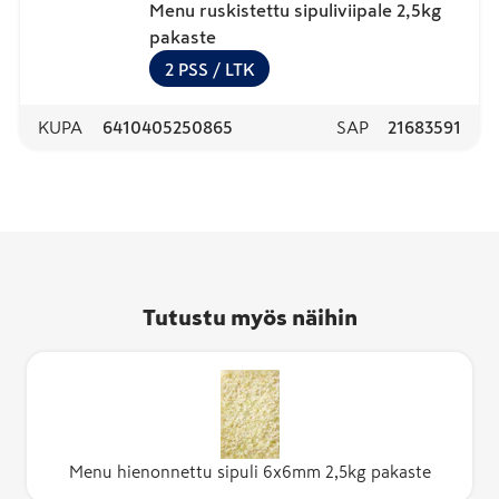
Menu ruskistettu sipuliviipale 2,5kg
pakaste
2
PSS
/ LTK
KUPA
6410405250865
SAP
21683591
Tutustu myös näihin
Menu hienonnettu sipuli 6x6mm 2,5kg pakaste