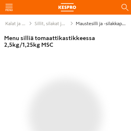
Kalat ja äyriäiset
Sillit, silakat ja anjovikset
Maustesilli ja -silakkapurkit
Menu silliä tomaattikastikkeessa
2,5kg/1,25kg MSC