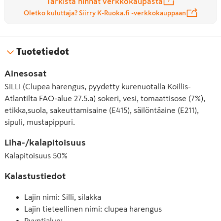
Tarkista hinnat verkkokaupasta
Oletko kuluttaja? Siirry K-Ruoka.fi -verkkokauppaan
Tuotetiedot
Ainesosat
SILLI (Clupea harengus, pyydetty kurenuotalla Koillis-
Atlantilta FAO-alue 27.5.a) sokeri, vesi, tomaattisose (7%),
etikka,suola, sakeuttamisaine (E415), säilöntäaine (E211),
sipuli, mustapippuri.
Liha-/kalapitoisuus
Kalapitoisuus
50
%
Kalastustiedot
Lajin nimi: Silli, silakka
Lajin tieteellinen nimi: clupea harengus
Pyyntialue
: