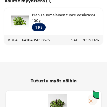
Valitse myyntierä
(
1
)
Menu suomalainen tuore vesikrassi
100g
1
RS
KUPA
6410405098573
SAP
20939926
Tutustu myös näihin