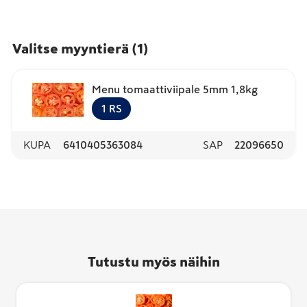
Valitse myyntierä
(
1
)
Menu tomaattiviipale 5mm 1,8kg
1
RS
KUPA
6410405363084
SAP
22096650
Tutustu myös näihin