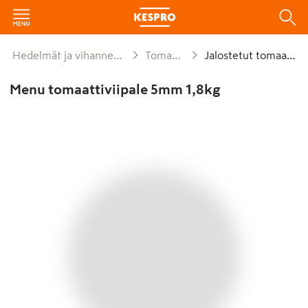
Hedelmät ja vihannekset
Tomaatit
Jalostetut tomaatit
Menu tomaattiviipale 5mm 1,8kg