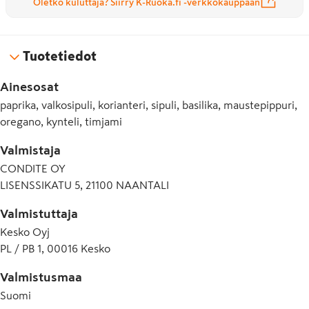
Oletko kuluttaja? Siirry K-Ruoka.fi -verkkokauppaan
Tuotetiedot
Ainesosat
paprika, valkosipuli, korianteri, sipuli, basilika, maustepippuri,
oregano, kynteli, timjami
Valmistaja
CONDITE OY
LISENSSIKATU 5, 21100 NAANTALI
Valmistuttaja
Kesko Oyj
PL / PB 1, 00016 Kesko
Valmistusmaa
Suomi