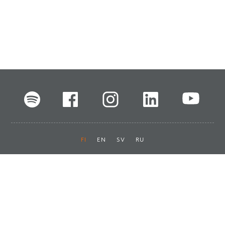
FI
EN
SV
RU
Pikalinkit
Oiva-raportit
Laskut ja maksut
Ota yhteyttä
Anna palautetta