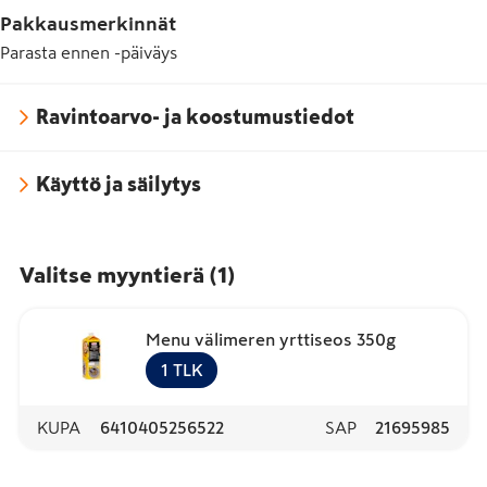
Pakkausmerkinnät
Parasta ennen -päiväys
Ravintoarvo- ja koostumustiedot
Käyttö ja säilytys
Valitse myyntierä
(
1
)
Menu välimeren yrttiseos 350g
1
TLK
KUPA
6410405256522
SAP
21695985