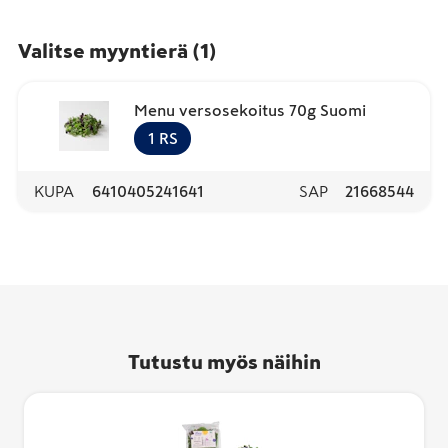
Valitse myyntierä
(
1
)
Menu versosekoitus 70g Suomi
1
RS
KUPA
6410405241641
SAP
21668544
Tutustu myös näihin