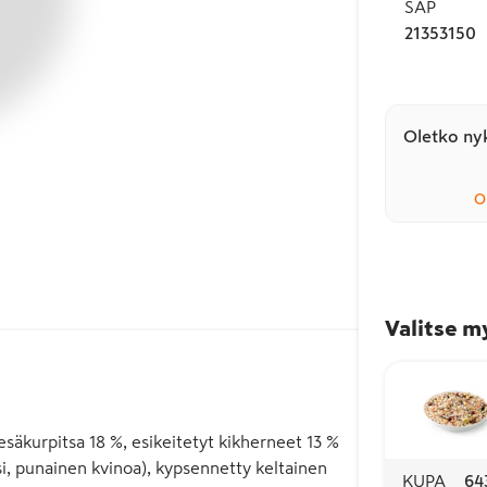
SAP
21353150
Oletko nyk
O
Valitse m
esäkurpitsa 18 %, esikeitetyt kikherneet 13 %
esi, punainen kvinoa), kypsennetty keltainen
KUPA
64