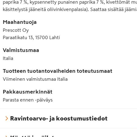
paprika 7 %, kypsennetty punainen paprika 7 %, kivettömät must
käsittelystä jääneitä oliivinkivenpalasia). Saattaa sisältää jäämiä
Maahantuoja
Prescott Oy
Paraatikatu 13, 15700 Lahti
Valmistusmaa
Italia
Tuotteen tuotantovaiheiden toteutusmaat
Viimeinen valmistusmaa
Italia
Pakkausmerkinnät
Parasta ennen -päiväys
Ravintoarvo- ja koostumustiedot