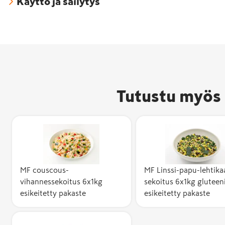
Käyttö ja säilytys
Tutustu myös 
MF couscous-
MF Linssi-papu-lehtikaa
vihannessekoitus 6x1kg
sekoitus 6x1kg gluteen
esikeitetty pakaste
esikeitetty pakaste