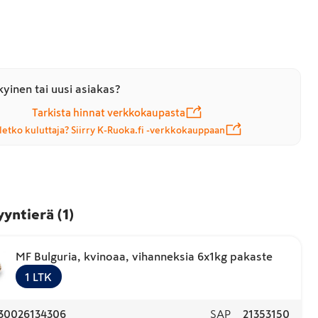
yinen tai uusi asiakas?
Tarkista hinnat verkkokaupasta
letko kuluttaja? Siirry K-Ruoka.fi -verkkokauppaan
yyntierä
(
1
)
MF Bulguria, kvinoaa, vihanneksia 6x1kg pakaste
1
LTK
30026134306
SAP
21353150