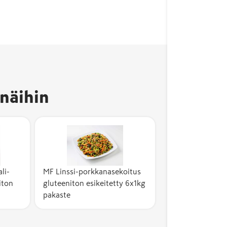
näihin
li-
MF Linssi-porkkanasekoitus
iton
gluteeniton esikeitetty 6x1kg
pakaste