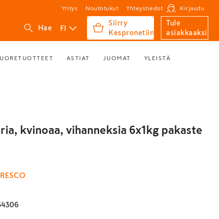
Yritys
Noutotukut
Yhteystiedot
Kirjaudu
Siirry
Tule
FI
Hae
Kespronetiin
asiakkaaksi
UORETUOTTEET
ASTIAT
JUOMAT
YLEISTÄ
ria, kvinoaa, vihanneksia 6x1kg pakaste
RESCO
34306