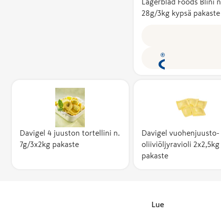
Lagerblad Foods Blini n
kusta
28g/3kg kypsä pakaste
tuott
omaku
Avainl
tunni
suoma
tulok
kotima
työlli
käytt
myönt
Davigel 4 juuston tortellini n.
Davigel vuohenjuusto-
perust
7g/3x2kg pakaste
oliiviöljyravioli 2x2,5kg
asiant
pakaste
puolu
Avain
toimik
Lue lisää