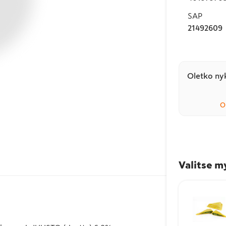
SAP
21492609
Oletko nyk
O
Valitse m