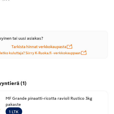
yinen tai uusi asiakas?
Tarkista hinnat verkkokaupasta
letko kuluttaja? Siirry K-Ruoka.fi -verkkokauppaan
yyntierä
(
1
)
MF Grande pinaatti-ricotta ravioli Rustico 3kg
pakaste
1
LTK