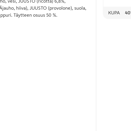
, vesi, JUUSTO (ricotta) 6,8%,
ho, hiiva), JUUSTO (provolone), suola,
KUPA
40
pippuri. Täytteen osuus 50 %.