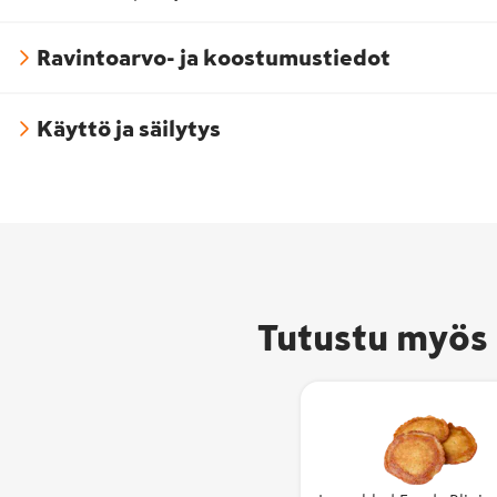
Ravintoarvo- ja koostumustiedot
Käyttö ja säilytys
Avain
kertoo
Tutustu myös 
valmi
ja sen
kotim
vähint
Kotim
kuvaa