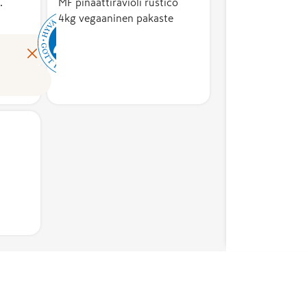
sellaisenaan ja
.
MF pinaattiravioli rustico
nnusten osuutta
4kg vegaaninen pakaste
osana muita
een
elintarvikkeita –
stannusarvosta.
Lue lisää
ovat aina 100 %
ippu auttaa
suomalaisia.
stamaan
Useamman
laisen työn
ainesosan
sen ja tukemaan
tuotteissa
ista
raaka-aineista
syyttä. Merkin
vähintään 75 %
öoikeuden
on kotimaisia.
ää hakemusten
Lisäksi
eella alan
lopputuote
untijoista koottu
valmistetaan ja
eeton
pakataan
lippu-merkin
Suomessa.
unta.
Hyvää
Suomesta -
merkin