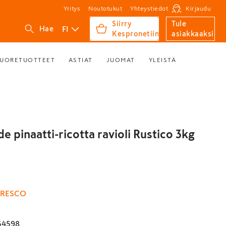
Yritys
Noutotukut
Yhteystiedot
Kirjaudu
Siirry
Tule
FI
Hae
Kespronetiin
asiakkaaksi
UORETUOTTEET
ASTIAT
JUOMAT
YLEISTÄ
 pinaatti-ricotta ravioli Rustico 3kg
RESCO
54598