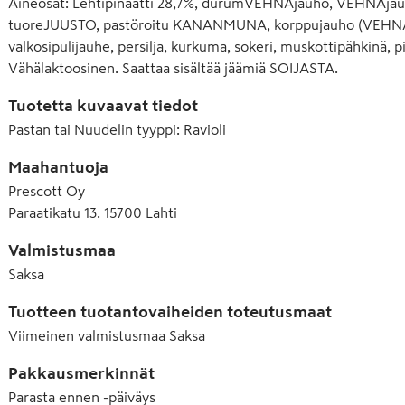
Aineosat: Lehtipinaatti 28,7%, durumVEHNÄjauho, VEHNÄjauho
tuoreJUUSTO, pastöroitu KANANMUNA, korppujauho (VEHNÄjau
valkosipulijauhe, persilja, kurkuma, sokeri, muskottipähkinä, 
Vähälaktoosinen. Saattaa sisältää jäämiä SOIJASTA.
Tuotetta kuvaavat tiedot
Pastan tai Nuudelin tyyppi
:
Ravioli
Maahantuoja
Prescott Oy
Paraatikatu 13. 15700 Lahti
Valmistusmaa
Saksa
Tuotteen tuotantovaiheiden toteutusmaat
Viimeinen valmistusmaa
Saksa
Pakkausmerkinnät
Parasta ennen -päiväys