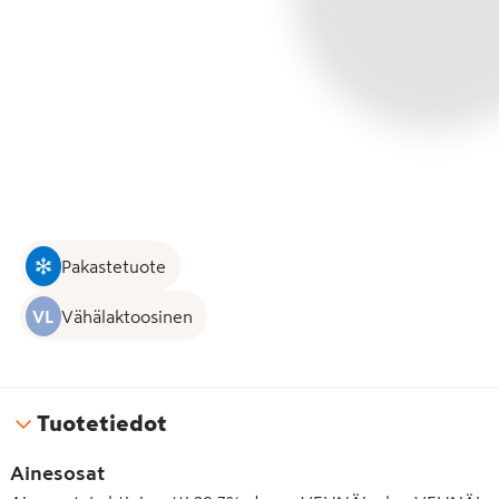
Pakastetuote
VL
Vähälaktoosinen
Tuotetiedot
Ainesosat