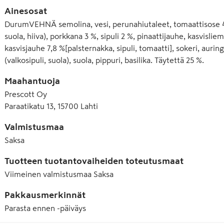
Ainesosat
DurumVEHNÄ semolina, vesi, perunahiutaleet, tomaattisose 4
suola, hiiva), porkkana 3 %, sipuli 2 %, pinaattijauhe, kasvisliem
kasvisjauhe 7,8 %[palsternakka, sipuli, tomaatti], sokeri, auri
(valkosipuli, suola), suola, pippuri, basilika. Täytettä 25 %.
Maahantuoja
Prescott Oy
Paraatikatu 13, 15700 Lahti
Valmistusmaa
Saksa
Tuotteen tuotantovaiheiden toteutusmaat
Viimeinen valmistusmaa
Saksa
Pakkausmerkinnät
Parasta ennen -päiväys