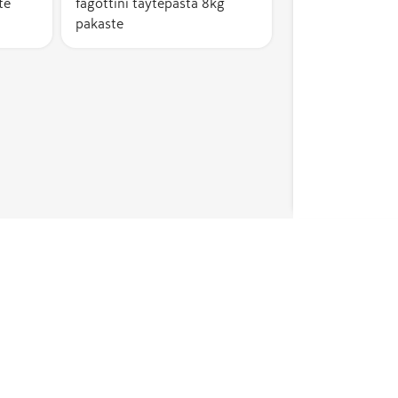
te
fagottini täytepasta 8kg
pakaste