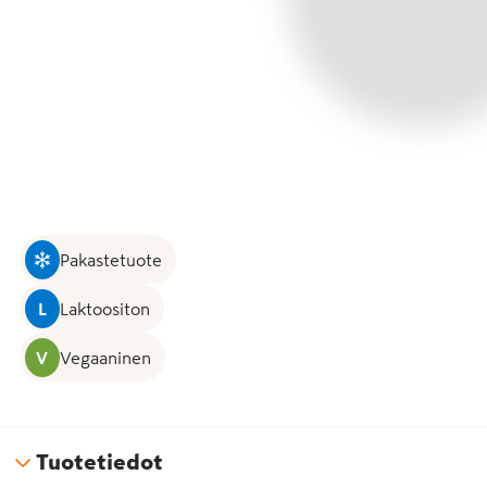
Pakastetuote
L
Laktoositon
V
Vegaaninen
Tuotetiedot