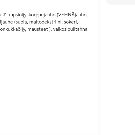
 %, rapsiöljy, korppujauho (VEHNÄjauho,
ijauhe (suola, maltodekstriini, sokeri,
ngonkukkaöljy, mausteet ), valkosipulitahna