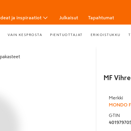
Ideat ja inspiraatiot
Julkaisut
Tapahtumat
VAIN KESPROSTA
PIENTUOTTAJAT
ERIKOISTUKKU
T
apakasteet
MF Vihreä
Merkki
MONDO F
GTIN
40197970