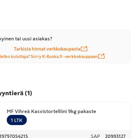
yinen tai uusi asiakas?
Tarkista hinnat verkkokaupasta
letko kuluttaja? Siirry K-Ruoka.fi -verkkokauppaan
yyntierä
(
1
)
MF Vihreä Kasvistortelliini 9kg pakaste
1
LTK
19797054215
SAP
20993127