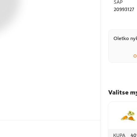
SAP
20993127
Oletko nyk
O
Valitse m
KUPA
40