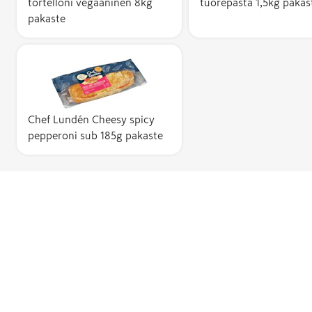
tortelloni vegaaninen 8kg
tuorepasta 1,5kg pakas
pakaste
Chef Lundén Cheesy spicy
pepperoni sub 185g pakaste