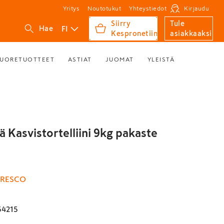
Yritys
Noutotukut
Yhteystiedot
Kirjaudu
Siirry
Tule
FI
Hae
Kespronetiin
asiakkaaksi
UORETUOTTEET
ASTIAT
JUOMAT
YLEISTÄ
 Kasvistortelliini 9kg pakaste
RESCO
54215