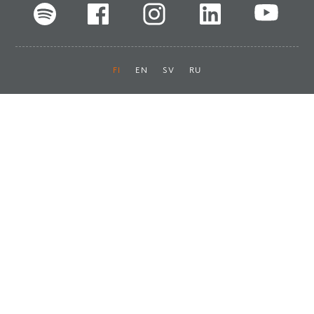
FI
EN
SV
RU
Pikalinkit
Oiva-raportit
Laskut ja maksut
Ota yhteyttä
Anna palautetta
Tukku
Usein kysyttyä
Haluan asiakkaaksi
Käyttöturvatiedotteet
Tilaa uutiskirje