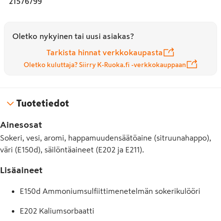
21576799
Oletko nykyinen tai uusi asiakas?
Tarkista hinnat verkkokaupasta
Oletko kuluttaja? Siirry K-Ruoka.fi -verkkokauppaan
Tuotetiedot
Ainesosat
Sokeri, vesi, aromi, happamuudensäätöaine (sitruunahappo),
väri (E150d), säilöntäaineet (E202 ja E211).
Lisäaineet
E150d Ammoniumsulfiittimenetelmän sokerikulööri
E202 Kaliumsorbaatti