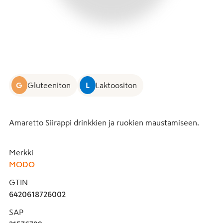
G
Gluteeniton
L
Laktoositon
Amaretto Siirappi drinkkien ja ruokien maustamiseen.
Merkki
MODO
GTIN
6420618726002
SAP