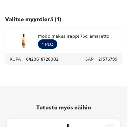
Valitse myyntierä
(
1
)
Modo makusiirappi 75cl amaretto
1
PLO
KUPA
6420618726002
SAP
21576799
Tutustu myös näihin