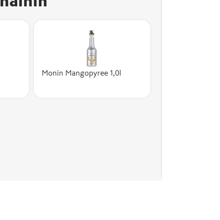
näihin
Monin Mangopyree 1,0l