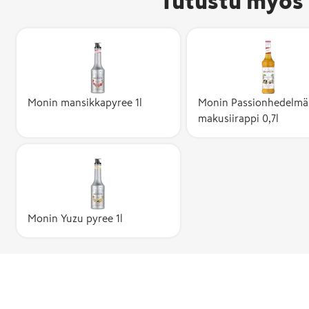
Tutustu myös 
Monin mansikkapyree 1l
Monin Passionhedelmä
makusiirappi 0,7l
Monin Yuzu pyree 1l