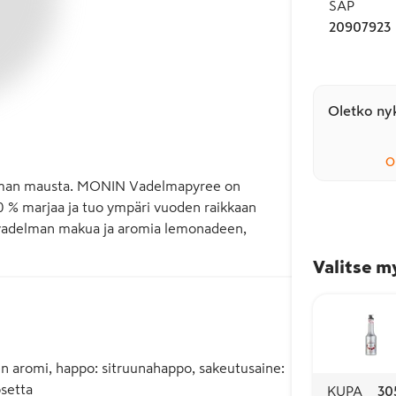
SAP
20907923
Oletko nyk
O
delman mausta. MONIN Vadelmapyree on 
 % marjaa ja tuo ympäri vuoden raikkaan 
 vadelman makua ja aromia lemonadeen, 
Valitse m
inen aromi, happo: sitruunahappo, sakeutusaine:
osetta
KUPA
30