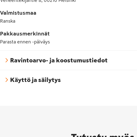
Veneentekijäntie 8, 00210 Helsinki
Valmistusmaa
Ranska
Pakkausmerkinnät
Parasta ennen -päiväys
Ravintoarvo- ja koostumustiedot
Käyttö ja säilytys