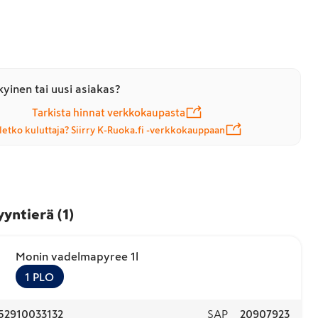
yinen tai uusi asiakas?
Tarkista hinnat verkkokaupasta
letko kuluttaja? Siirry K-Ruoka.fi -verkkokauppaan
yyntierä
(
1
)
Monin vadelmapyree 1l
1
PLO
52910033132
SAP
20907923