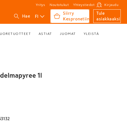
Yritys
Noutotukut
Yhteystiedot
Kirjaudu
Siirry
Tule
FI
Hae
Kespronetiin
asiakkaaksi
UORETUOTTEET
ASTIAT
JUOMAT
YLEISTÄ
delmapyree 1l
3132