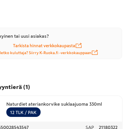
yinen tai uusi asiakas?
Tarkista hinnat verkkokaupasta
letko kuluttaja? Siirry K-Ruoka.fi -verkkokauppaan
yyntierä
(
1
)
Naturdiet ateriankorvike suklaajuoma 330ml
12
TLK
/ PAK
350028543547
SAP
21180322