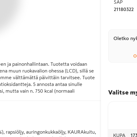
SAP
21180322
Oletko nyk
O
n ja painonhallintaan. Tuotetta voidaan 
ena muun ruokavalion ohessa (LCD), sillä se 
homme välttämättä päivittäin tarvitsee. Tuote 
ntioksidantteja. 5 annosta antaa sinulle 
si, mutta vain n. 750 kcal (normaali 
Valitse m
), rapsiöljy, auringonkukkaöljy, KAURAkuitu, 
KUPA
17