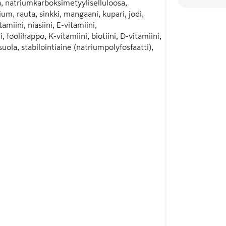
a, natriumkarboksimetyyliselluloosa, 
m, rauta, sinkki, mangaani, kupari, jodi, 
miini, niasiini, E-vitamiini, 
 foolihappo, K-vitamiini, biotiini, D-vitamiini, 
uola, stabilointiaine (natriumpolyfosfaatti), 