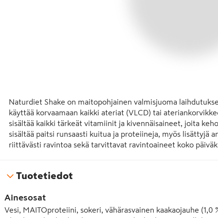
Naturdiet Shake on maitopohjainen valmisjuoma laihdutuksee
käyttää korvaamaan kaikki ateriat (VLCD) tai ateriankorvikke
sisältää kaikki tärkeät vitamiinit ja kivennäisaineet, joita ke
sisältää paitsi runsaasti kuitua ja proteiineja, myös lisättyjä a
riittävästi ravintoa sekä tarvittavat ravintoaineet koko päiväk
energiansaanti on 2000-3000 kcal päivässä).
Tuotetiedot
Ainesosat
Vesi, MAITOproteiini, sokeri, vähärasvainen kaakaojauhe (1,0 %