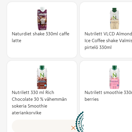
Rainforest Al
-sertifioitu t
Naturdiet shake 330ml caffe
Nutrilett VLCD Almond
täyttää tiukat
latte
Ice Coffee shake Valmi
kriteerit ymp
pirtelö 330ml
kestävyyden,
sosiaalisen v
ja taloudellis
kannattavuu
osalta. Sertif
vaatimuksiin
sisältyy muu
Nutrilett 330 ml Rich
Nutrilett smoothie 330
muassa biolo
Chocolate 30 % vähemmän
berries
monimuotois
sokeria Smoothie
ateriankorvike
ja ekosystee
suojelu,
työntekijöide