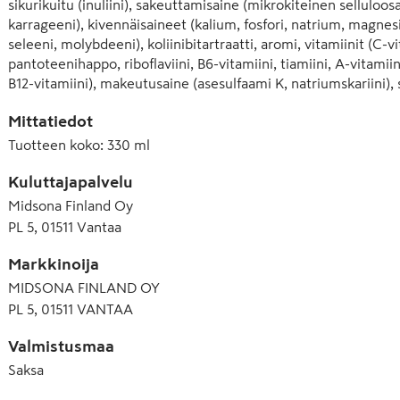
sikurikuitu (inuliini), sakeuttamisaine (mikrokiteinen selluloos
karrageeni), kivennäisaineet (kalium, fosfori, natrium, magnesiu
seleeni, molybdeeni), koliinibitartraatti, aromi, vitamiinit (C-vita
pantoteenihappo, riboflaviini, B6-vitamiini, tiamiini, A-vitamiini,
B12-vitamiini), makeutusaine (asesulfaami K, natriumskariini), s
happamuudensäätöaine (kaliumhydroksidi, sitruunahappo).
Mittatiedot
Tuotteen koko
:
330 ml
Kuluttajapalvelu
Midsona Finland Oy
PL 5, 01511 Vantaa
Markkinoija
MIDSONA FINLAND OY
PL 5, 01511 VANTAA
Valmistusmaa
Saksa