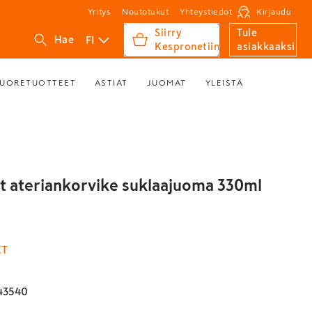
Yritys
Noutotukut
Yhteystiedot
Kirjaudu
Siirry
Tule
FI
Hae
Kespronetiin
asiakkaaksi
UORETUOTTEET
ASTIAT
JUOMAT
YLEISTÄ
t ateriankorvike suklaajuoma 330ml
ET
43540