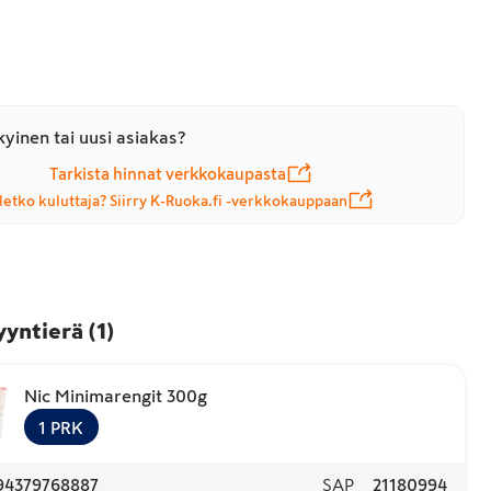
yinen tai uusi asiakas?
Tarkista hinnat verkkokaupasta
letko kuluttaja? Siirry K-Ruoka.fi -verkkokauppaan
yyntierä
(
1
)
Nic Minimarengit 300g
1
PRK
94379768887
SAP
21180994