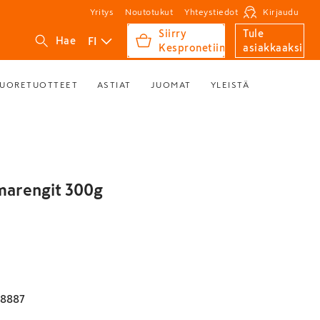
Yritys
Noutotukut
Yhteystiedot
Kirjaudu
Siirry
Tule
FI
Hae
Kespronetiin
asiakkaaksi
UORETUOTTEET
ASTIAT
JUOMAT
YLEISTÄ
marengit 300g
68887