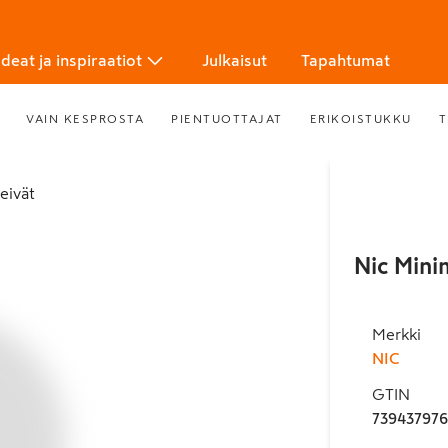
Ideat ja inspiraatiot
Julkaisut
Tapahtumat
VAIN KESPROSTA
PIENTUOTTAJAT
ERIKOISTUKKU
T
leivät
Nic Mini
Merkki
NIC
GTIN
73943797