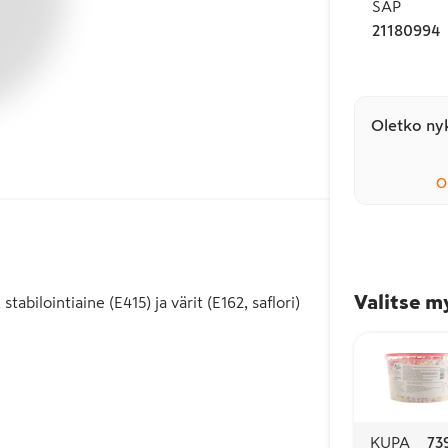
SAP
21180994
Oletko nyk
O
Valitse m
lointiaine (E415) ja värit (E162, saflori)
KUPA
73