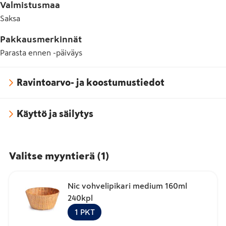
Valmistusmaa
Saksa
Pakkausmerkinnät
Parasta ennen -päiväys
Ravintoarvo- ja koostumustiedot
Käyttö ja säilytys
Valitse myyntierä
(
1
)
Nic vohvelipikari medium 160ml
240kpl
1
PKT