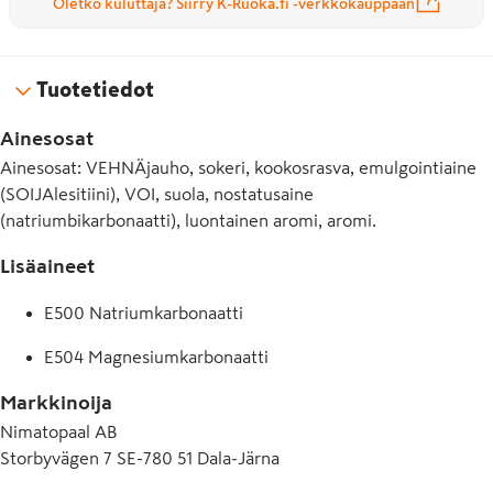
Oletko kuluttaja? Siirry K-Ruoka.fi -verkkokauppaan
Tuotetiedot
Ainesosat
Ainesosat: VEHNÄjauho, sokeri, kookosrasva, emulgointiaine
(SOIJAlesitiini), VOI, suola, nostatusaine
(natriumbikarbonaatti), luontainen aromi, aromi.
Lisäaineet
E500 Natriumkarbonaatti
E504 Magnesiumkarbonaatti
Markkinoija
Nimatopaal AB
Storbyvägen 7 SE-780 51 Dala-Järna