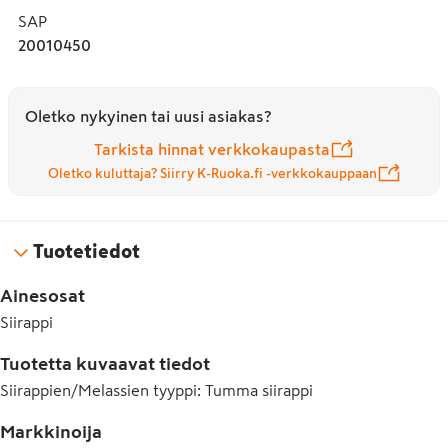
Sitä käytetään myös makeisissa, esimerkiksi lakritsi ja 
SAP
fudge, eineksissä, kastikkeissa ja marinadeissa.
20010450
Oletko nykyinen tai uusi asiakas?
Tarkista hinnat verkkokaupasta
Oletko kuluttaja? Siirry K-Ruoka.fi -verkkokauppaan
Tuotetiedot
Ainesosat
Siirappi
Tuotetta kuvaavat tiedot
Siirappien/Melassien tyyppi
:
Tumma siirappi
Markkinoija