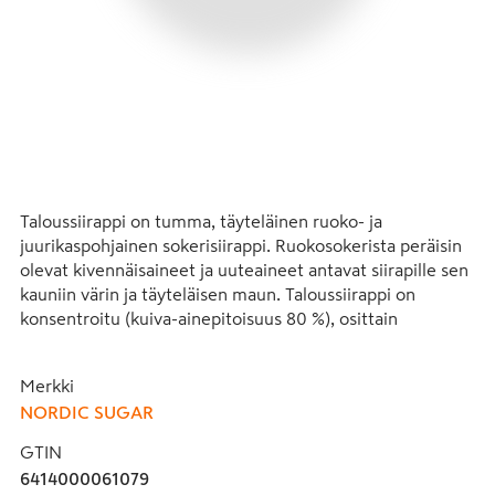
Taloussiirappi on tumma, täyteläinen ruoko- ja 
juurikaspohjainen sokerisiirappi. Ruokosokerista peräisin 
olevat kivennäisaineet ja uuteaineet antavat siirapille sen 
kauniin värin ja täyteläisen maun. Taloussiirappi on 
konsentroitu (kuiva-ainepitoisuus 80 %), osittain 
invertoitu sokerisiirappi, joka sisältää sakkaroosia, 
fruktoosia ja glukoosia. Laaja sokerikoostumus ja 
Merkki
kivennäisaineiden yhdistelmä parantavat lopputuotteiden 
NORDIC SUGAR
säilyvyyttä. Taloussiirappi antaa lopputuotteelle 
makeuden lisäksi myös makua ja lisää paistoväriä. 
GTIN
Taloussiirappia käytetään leipomotuotteissa, esimerkiksi 
6414000061079
ruokaleivissä, kahvileivissä, pikkuleivissä ja piparkakuissa. 