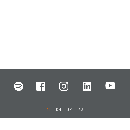
FI
EN
SV
RU