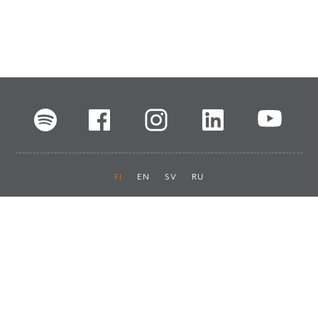
FI
EN
SV
RU
Pikalinkit
Oiva-raportit
Laskut ja maksut
Ota yhteyttä
Anna palautetta
Tukku
Usein kysyttyä