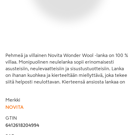
Pehmeä ja villainen Novita Wonder Wool -lanka on 100 % 
villaa. Monipuolinen neulelanka sopii erinomaisesti 
asusteisiin, neulevaatteisiin ja sisustustuotteisiin. Lanka 
on ihanan kuohkea ja kierteeltään miellyttävä, joka tekee 
siitä helposti neulottavan. Kierteensä ansiosta lankaa on 
myös helppo ja hauska virkata. 
Merkki
DK-vahvuiselle langalle on puikkosuositus 4 mm. 
NOVITA
50 gramman kerässä on 112 metriä lankaa. 
Neuletiheys 10x10cm on 22 silmukkaa ja 28 kerrosta tai 
GTIN
käsialasta riippuen. 
6412618204994
Wonder Wool -langalla neulotut tuotteet voi konepestä 
varovaisessa 40 asteen pesussa.