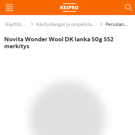
Käyttötavara
Käsityölangat ja ompelutarvikkeet
Peruslangat
Novita Wonder Wool DK lanka 50g 552
merkitys