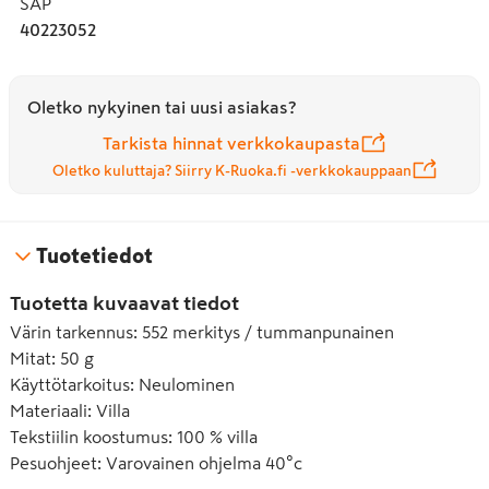
SAP
Novita Wonder Wool -lanka on Avainlipputuote.
40223052
Oletko nykyinen tai uusi asiakas?
Tarkista hinnat verkkokaupasta
Oletko kuluttaja? Siirry K-Ruoka.fi -verkkokauppaan
Tuotetiedot
Tuotetta kuvaavat tiedot
Värin tarkennus
:
552 merkitys / tummanpunainen
Mitat
:
50 g
Käyttötarkoitus
:
Neulominen
Materiaali
:
Villa
Tekstiilin koostumus
:
100 % villa
Pesuohjeet
:
Varovainen ohjelma 40°c