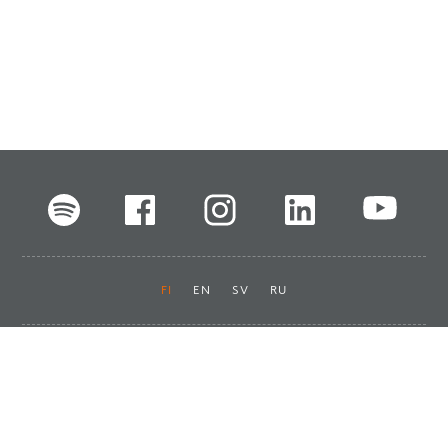
FI
EN
SV
RU
Pikalinkit
Oiva-raportit
Laskut ja maksut