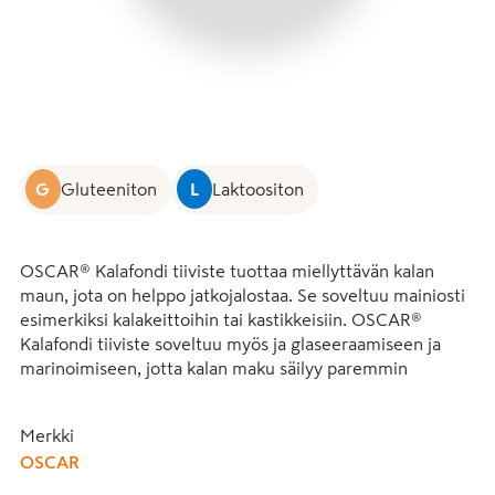
G
Gluteeniton
L
Laktoositon
OSCAR® Kalafondi tiiviste tuottaa miellyttävän kalan 
maun, jota on helppo jatkojalostaa. Se soveltuu mainiosti 
esimerkiksi kalakeittoihin tai kastikkeisiin. OSCAR® 
Kalafondi tiiviste soveltuu myös ja glaseeraamiseen ja 
marinoimiseen, jotta kalan maku säilyy paremmin 
esimerkiksi kalaa höyrytettäessä. OSCAR® Kalafondi 
tiiviste soveltuu käytettäväksi myös kylmissä ruoissa, 
Merkki
kuten höyrytetyn kalan kastikkeessa tai rasvakalan mädin 
OSCAR
mausteena.

1 litran tiivistepullosta tulee jopa 51 litraa fondia.