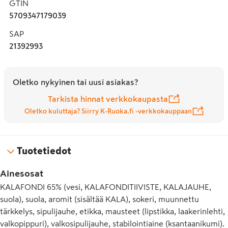
GTIN
5709347179039
SAP
21392993
Oletko nykyinen tai uusi asiakas?
Tarkista hinnat verkkokaupasta
Oletko kuluttaja? Siirry K-Ruoka.fi -verkkokauppaan
Tuotetiedot
Ainesosat
KALAFONDI 65% (vesi, KALAFONDITIIVISTE, KALAJAUHE,
suola), suola, aromit (sisältää KALA), sokeri, muunnettu
tärkkelys, sipulijauhe, etikka, mausteet (lipstikka, laakerinlehti,
valkopippuri), valkosipulijauhe, stabilointiaine (ksantaanikumi).