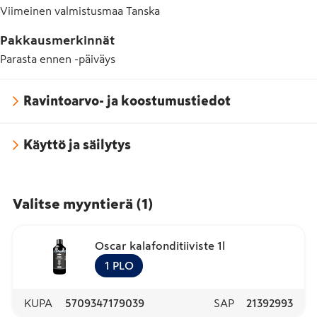
Viimeinen valmistusmaa
Tanska
Pakkausmerkinnät
Parasta ennen -päiväys
Ravintoarvo- ja koostumustiedot
Käyttö ja säilytys
Valitse myyntierä
(
1
)
Oscar kalafonditiiviste 1l
1
PLO
KUPA
5709347179039
SAP
21392993