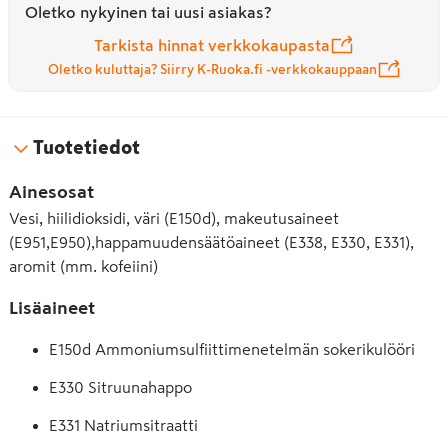
Oletko nykyinen tai uusi asiakas?
Tarkista hinnat verkkokaupasta
Oletko kuluttaja? Siirry K-Ruoka.fi -verkkokauppaan
Tuotetiedot
Ainesosat
Vesi, hiilidioksidi, väri (E150d), makeutusaineet
(E951,E950),happamuudensäätöaineet (E338, E330, E331),
aromit (mm. kofeiini)
Lisäaineet
E150d Ammoniumsulfiittimenetelmän sokerikulööri
E330 Sitruunahappo
E331 Natriumsitraatti