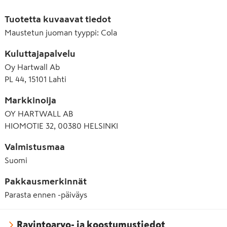
E338 Fosforihappo
Tuotetta kuvaavat tiedot
E950 Asesulfaami K
Maustetun juoman tyyppi
:
Cola
E951 Aspartaami
Kuluttajapalvelu
Oy Hartwall Ab
PL 44, 15101 Lahti
Markkinoija
OY HARTWALL AB
HIOMOTIE 32, 00380 HELSINKI
Valmistusmaa
Suomi
Pakkausmerkinnät
Parasta ennen -päiväys
Ravintoarvo- ja koostumustiedot