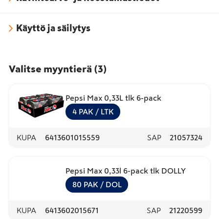
Käyttö ja säilytys
Valitse myyntierä
(
3
)
Pepsi Max 0,33L tlk 6-pack
4
PAK
/ LTK
KUPA
6413601015559
SAP
21057324
Pepsi Max 0,33l 6-pack tlk DOLLY
80
PAK
/ DOL
KUPA
6413602015671
SAP
21220599