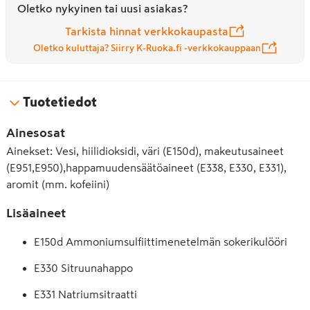
Oletko nykyinen tai uusi asiakas?
Tarkista hinnat verkkokaupasta
Oletko kuluttaja? Siirry K-Ruoka.fi -verkkokauppaan
Tuotetiedot
Ainesosat
Ainekset: Vesi, hiilidioksidi, väri (E150d), makeutusaineet
(E951,E950),happamuudensäätöaineet (E338, E330, E331),
aromit (mm. kofeiini)
Lisäaineet
E150d Ammoniumsulfiittimenetelmän sokerikulööri
E330 Sitruunahappo
E331 Natriumsitraatti