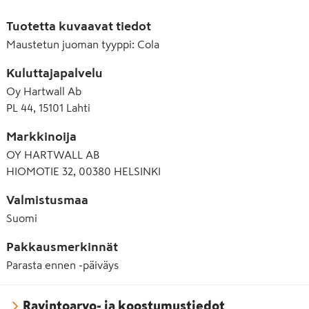
E338 Fosforihappo
Tuotetta kuvaavat tiedot
E950 Asesulfaami K
Maustetun juoman tyyppi
:
Cola
E951 Aspartaami
Kuluttajapalvelu
Oy Hartwall Ab
PL 44, 15101 Lahti
Markkinoija
OY HARTWALL AB
HIOMOTIE 32, 00380 HELSINKI
Valmistusmaa
Suomi
Pakkausmerkinnät
Parasta ennen -päiväys
Ravintoarvo- ja koostumustiedot