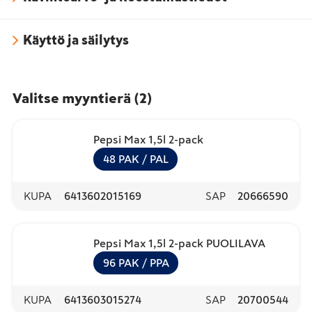
Käyttö ja säilytys
Valitse myyntierä
(
2
)
Pepsi Max 1,5l 2-pack
48
PAK
/ PAL
KUPA
6413602015169
SAP
20666590
Pepsi Max 1,5l 2-pack PUOLILAVA
96
PAK
/ PPA
KUPA
6413603015274
SAP
20700544