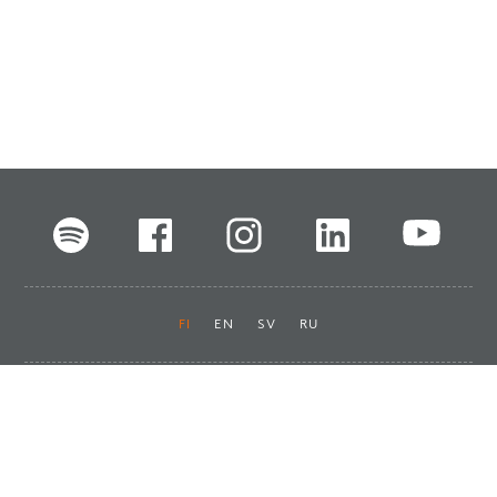
FI
EN
SV
RU
Pikalinkit
Oiva-raportit
Laskut ja maksut