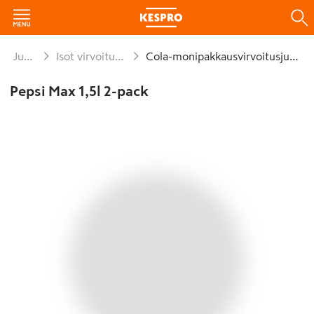
Juomat
Isot virvoitusjuomat
Cola-monipakkausvirvoitusjuomat
Pepsi Max 1,5l 2-pack