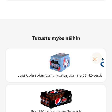
Tutustu myös näihin
Juju Cola sokeriton virvoitusjuoma 0,33l 12-pack
Pepsi Max 0,33l kmp 24-pack