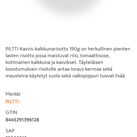
PILTTI Kasvis-kalkkunarisotto 190g on herkullinen pienten 
lasten risotto jossa maistuvat riisi, tomaattisose, 
kotimainen kalkkuna ja kasvikset. Täyteläisen 
koostumuksen risotolle antaa loraus kermaa sekä 
mausteina käytetyt suola sekä valkopippuri tuovat lisää 
makua ateriaan. Tuotteessa on vain vähän kovaa rasvaa ja 
se on vähäsuolainen. Lapsille 12 kuukauden iästä alkaen. 
Merkki
Ateria sisältää 42% kasviksia.

PILTTI
GTIN
8445291396128
Tuotekehityksemme on jatkuvaa ja tuotteen koostumusta 
voidaan muuttaa. Luethan sen vuoksi ainesosaluettelon 
SAP
pakkauksesta aina ennen ruoan tarjoamista.