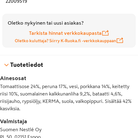
22009519
Oletko nykyinen tai uusi asiakas?
Tarkista hinnat verkkokaupasta
Oletko kuluttaja? Siirry K-Ruoka.fi -verkkokauppaan
Tuotetiedot
Ainesosat
Tomaattisose 24%, peruna 17%, vesi, porkkana 14%, keitetty
riisi 10%, suomalainen kalkkunanliha 9,2%, bataatti 4,6%,
riisijauho, rypsiöljy, KERMA, suola, valkopippuri. Sisältää 42%
kasviksia.
Valmistaja
Suomen Nestlé Oy
PL 50, 02151 Espoo