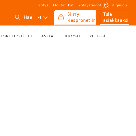
Yritys
Noutotukut
Yhteystiedot
Kirjaudu
Siirry
Tule
FI
Hae
Kespronetiin
asiakkaaksi
UORETUOTTEET
ASTIAT
JUOMAT
YLEISTÄ