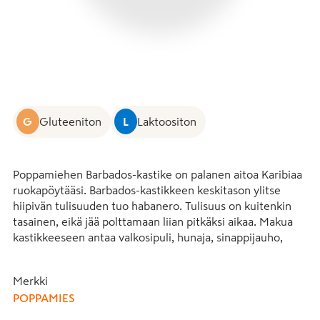
G
Gluteeniton
L
Laktoositon
Poppamiehen Barbados-kastike on palanen aitoa Karibiaa 
ruokapöytääsi. Barbados-kastikkeen keskitason ylitse 
hiipivän tulisuuden tuo habanero. Tulisuus on kuitenkin 
tasainen, eikä jää polttamaan liian pitkäksi aikaa. Makua 
kastikkeeseen antaa valkosipuli, hunaja, sinappijauho, 
curry ja kurkuma. Kastike ei ole hunajasta huolimatta 
makea. Hyviä käyttökohteita ovat esim. kala, kana ja 
Merkki
riisiruoat. Tulisuuteen tottuneet voivat käyttää kastiketta 
POPPAMIES
myös herkullisena pöytämausteena. Gluteeniton, 
laktoositon.