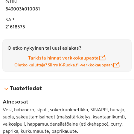
GTIN
6430034010081
SAP
21618575
Oletko nykyinen tai uusi asiakas?
Tarkista hinnat verkkokaupasta
Oletko kuluttaja? Siirry K-Ruoka.fi -verkkokauppaan
Tuotetiedot
Ainesosat
Vesi, habanero, sipuli, sokeriruokoetikka, SINAPPI, hunaja,
suola, sakeuttamisaineet (maissitärkkelys, ksantaanikumi),
valkosipuli, happamuudensäätöaine (etikkahappo), curry,
paprika, kurkumauute, paprikauute.