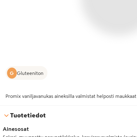
G
Gluteeniton
Promix vaniljavanukas aineksilla valmistat helposti maukkaat
Tuotetiedot
Ainesosat
Sokeri, muunnettu perunatärkkelys, kasvirasvavalmiste (auringo