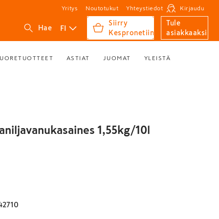
Yritys
Noutotukut
Yhteystiedot
Kirjaudu
Siirry
Tule
FI
Hae
Kespronetiin
asiakkaaksi
UORETUOTTEET
ASTIAT
JUOMAT
YLEISTÄ
aniljavanukasaines 1,55kg/10l
42710