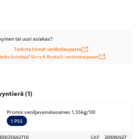
yinen tai uusi asiakas?
Tarkista hinnat verkkokaupasta
letko kuluttaja? Siirry K-Ruoka.fi -verkkokauppaan
yyntierä
(
1
)
Promix vaniljavanukasaines 1,55kg/10l
1
PSS
30025642710
SAP
20690427