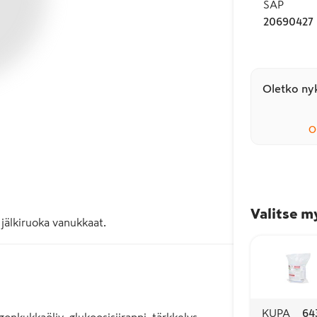
SAP
20690427
Oletko nyk
O
Valitse m
 jälkiruoka vanukkaat.
KUPA
64
nkukkaöljy, glukoosisiirappi, tärkkelys,