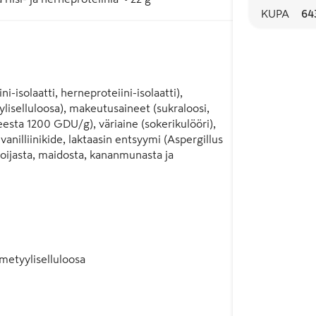
KUPA
64
isolaatti, herneproteiini-isolaatti), 
iselluloosa), makeutusaineet (sukraloosi, 
eesta 1200 GDU/g), väriaine (sokerikulööri), 
anilliinikide, laktaasin entsyymi (Aspergillus 
soijasta, maidosta, kananmunasta ja 
metyyliselluloosa