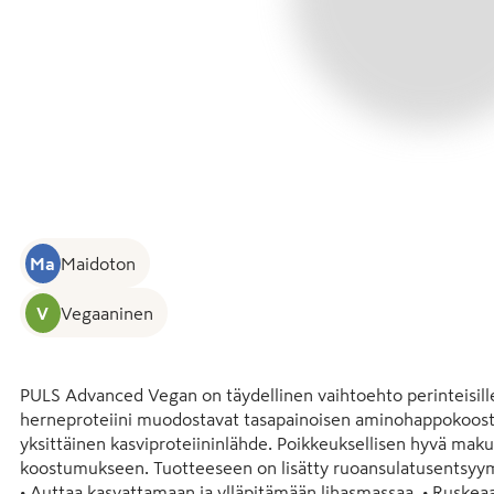
Ma
Maidoton
V
Vegaaninen
PULS Advanced Vegan on täydellinen vaihtoehto perinteisille mai
herneproteiini muodostavat tasapainoisen aminohappokoost
yksittäinen kasviproteiininlähde. Poikkeuksellisen hyvä mak
koostumukseen. Tuotteeseen on lisätty ruoansulatusentsyym
• Auttaa kasvattamaan ja ylläpitämään lihasmassaa  • Ruskeaa ri