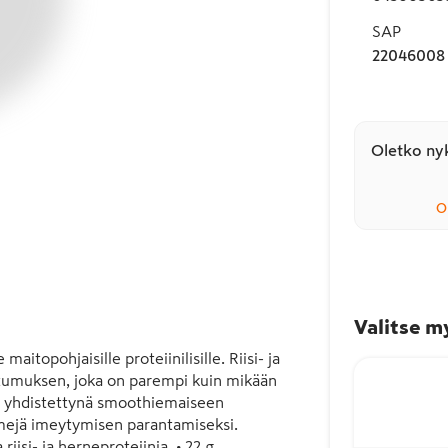
SAP
22046008
Oletko nyk
O
Valitse m
topohjaisille proteiinilisille. Riisi- ja 
umuksen, joka on parempi kuin mikään 
u yhdistettynä smoothiemaiseen 
ejä imeytymisen parantamiseksi. 

isi- ja herneproteiinia  • 22 g 