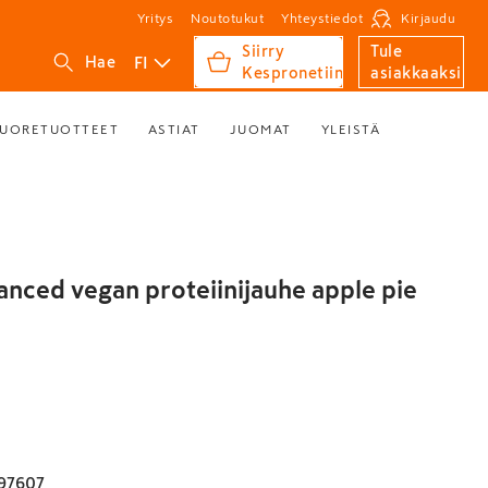
Yritys
Noutotukut
Yhteystiedot
Kirjaudu
Siirry
Tule
FI
Hae
Kespronetiin
asiakkaaksi
UORETUOTTEET
ASTIAT
JUOMAT
YLEISTÄ
anced vegan proteiinijauhe apple pie
97607