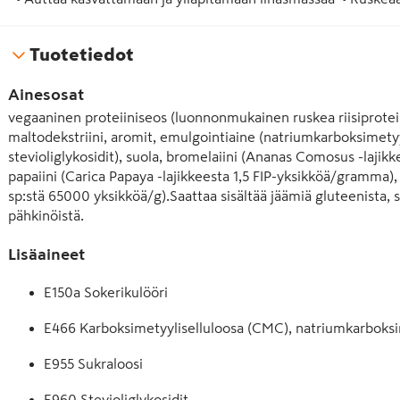
kasviproteiinia annosta kohti  •	Ruoansulatusentsyymit parantavat imeytymistä  • Ei lisättyjä 
säilöntäaineita tai keinotekoisia väriaineita 

Tuotetiedot
 • Herkullinen maku & pehmeä koostumus
Ainesosat
vegaaninen proteiiniseos (luonnonmukainen ruskea riisiproteiini-
maltodekstriini, aromit, emulgointiaine (natriumkarboksimetyyl
stevioliglykosidit), suola, bromelaiini (Ananas Comosus -lajikk
papaiini (Carica Papaya -lajikkeesta 1,5 FIP-yksikköä/gramma), v
sp:stä 65000 yksikköä/g).Saattaa sisältää jäämiä gluteenista, 
pähkinöistä.
Lisäaineet
E150a Sokerikulööri
E466 Karboksimetyyliselluloosa (CMC), natriumkarboksi
E955 Sukraloosi
E960 Stevioliglykosidit