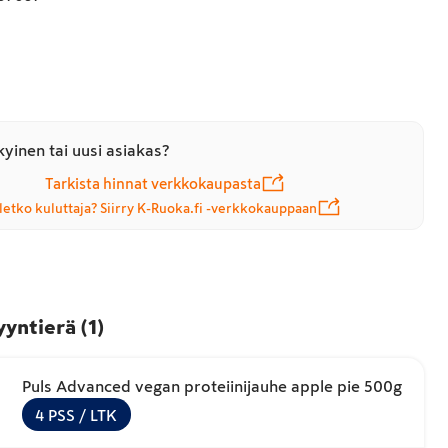
yinen tai uusi asiakas?
Tarkista hinnat verkkokaupasta
letko kuluttaja? Siirry K-Ruoka.fi -verkkokauppaan
yyntierä
(
1
)
Puls Advanced vegan proteiinijauhe apple pie 500g
4
PSS
/ LTK