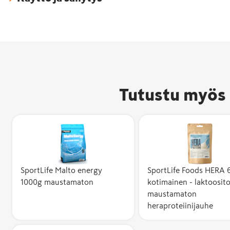
Tutustu myös 
SportLife Malto energy
SportLife Foods HERA 
1000g maustamaton
kotimainen - laktoosit
maustamaton
heraproteiinijauhe