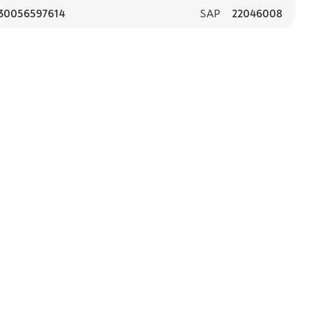
30056597614
SAP
22046008