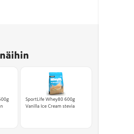
näihin
600g
SportLife Whey80 600g
on
Vanilla Ice Cream stevia