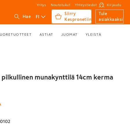
Yritys
Noutotukut
Yhteystiedot
Kirjaudu
Siirry
Tule
FI
Hae
Kespronetiin
asiakkaaksi
UORETUOTTEET
ASTIAT
JUOMAT
YLEISTÄ
a pilkullinen munakynttilä 14cm kerma
A
20102