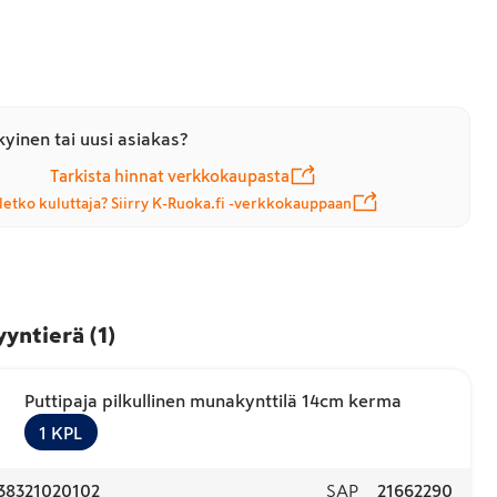
yinen tai uusi asiakas?
Tarkista hinnat verkkokaupasta
letko kuluttaja? Siirry K-Ruoka.fi -verkkokauppaan
yyntierä
(
1
)
Puttipaja pilkullinen munakynttilä 14cm kerma
1
KPL
38321020102
SAP
21662290