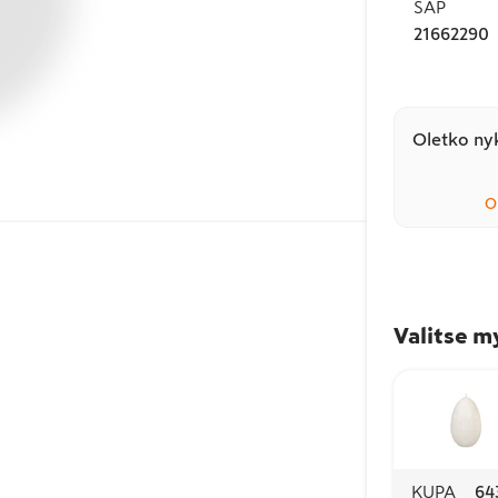
SAP
21662290
Oletko nyk
O
Valitse m
KUPA
64