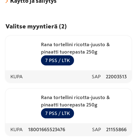
Käyttö ja säilytys
Valitse myyntierä
(
2
)
Rana tortellini ricotta-juusto &
pinaatti tuorepasta 250g
7
PSS
/ LTK
KUPA
SAP
22003513
Rana tortellini ricotta-juusto &
pinaatti tuorepasta 250g
7
PSS
/ LTK
KUPA
18001665523476
SAP
21155866