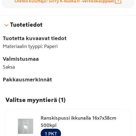
Oletko kuluttaja? Siirry K-Ruoka.fi -verkkokauppaan
Tuotetiedot
Tuotetta kuvaavat tiedot
Materiaalin tyyppi
:
Paperi
Valmistusmaa
Saksa
Pakkausmerkinnät
Valitse myyntierä
(
1
)
Ranskispussi ikkunalla 16x7x38cm
500kpl
1
PKT