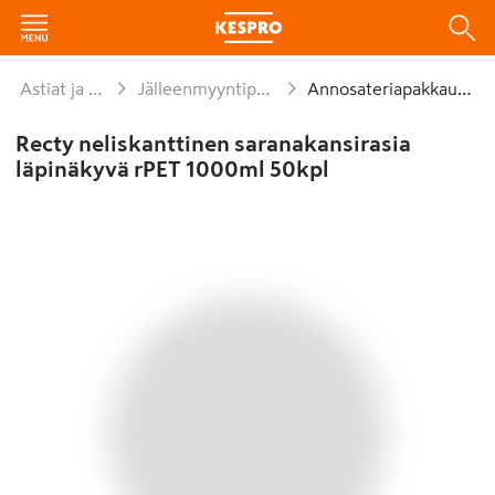
Astiat ja kattaus
Jälleenmyyntipakkaukset
Annosateriapakkaukset
Recty neliskanttinen saranakansirasia
läpinäkyvä rPET 1000ml 50kpl