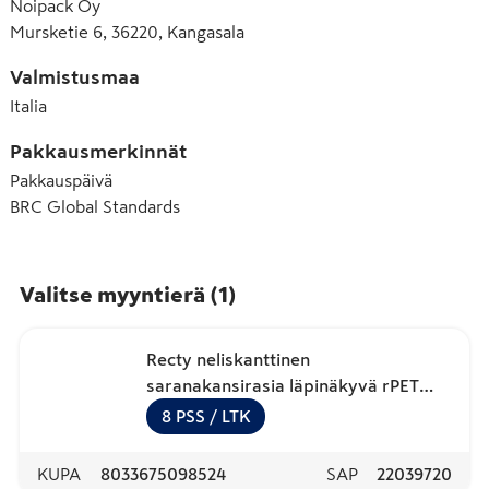
Noipack Oy
Mursketie 6, 36220, Kangasala
Valmistusmaa
Italia
Pakkausmerkinnät
Pakkauspäivä
BRC Global Standards
Valitse myyntierä
(
1
)
Recty neliskanttinen
saranakansirasia läpinäkyvä rPET
1000ml 50kpl
8
PSS
/ LTK
KUPA
8033675098524
SAP
22039720