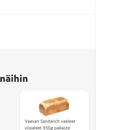
Avainl
kertoo,
valmis
näihin
ja sen
kotima
vähint
Kotima
kuvaa 
kustan
tuotte
Vaasan Sandwich vaaleat
viipaleet 950g pakaste
omakus