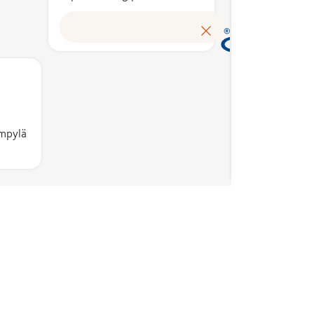
Avainl
tunnis
suomal
tuloks
kotima
työllis
käyttö
myönt
mpylä
peruste
asiantu
puolue
Avainl
toimik