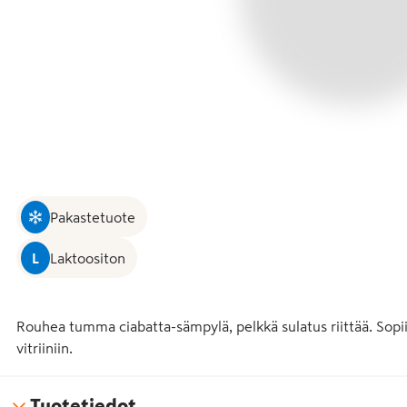
Pakastetuote
L
Laktoositon
Rouhea tumma ciabatta-sämpylä, pelkkä sulatus riittää. Sopii 
vitriiniin.
Tuotetiedot