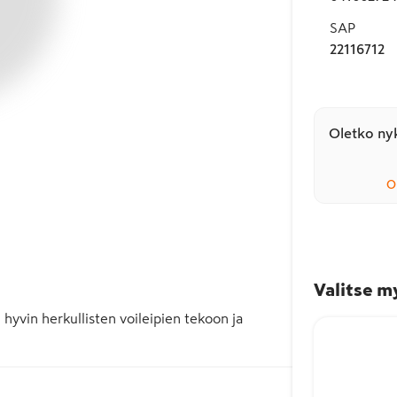
SAP
22116712
Oletko nyk
O
Valitse m
hyvin herkullisten voileipien tekoon ja 