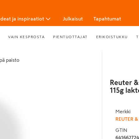
Ideat ja inspiraatiot
Julkaisut
Tapahtumat
VAIN KESPROSTA
PIENTUOTTAJAT
ERIKOISTUKKU
T
ipä paisto
Reuter &
115g lak
Merkki
REUTER &
GTIN
64166272