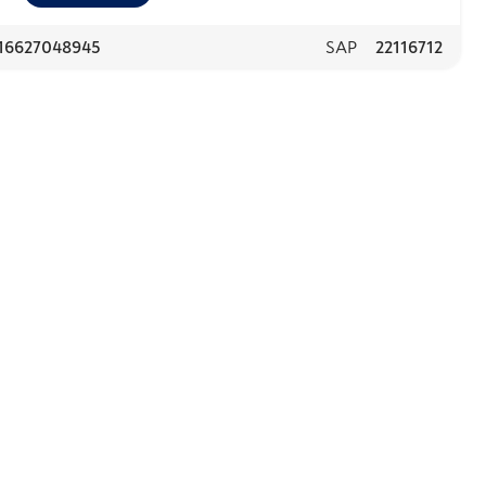
16627048945
SAP
22116712