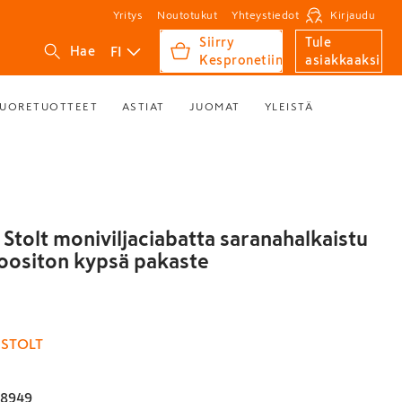
Yritys
Noutotukut
Yhteystiedot
Kirjaudu
Siirry
Tule
FI
Hae
Kespronetiin
asiakkaaksi
UORETUOTTEET
ASTIAT
JUOMAT
YLEISTÄ
 Stolt moniviljaciabatta saranahalkaistu
toositon kypsä pakaste
 STOLT
48949