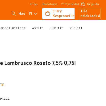
Yritys
Noutotukut
Yhteystiedot
Kirjaudu
Siirry
Tule
FI
Hae
Kespronetiin
asiakkaaksi
UORETUOTTEET
ASTIAT
JUOMAT
YLEISTÄ
e Lambrusco Rosato 7,5% 0,75l
TE
09424