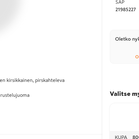
SAP
21985227
Oletko nyk
O
n kirsikkainen, pirskahteleva
Valitse m
eurustelujuoma
KUPA
80