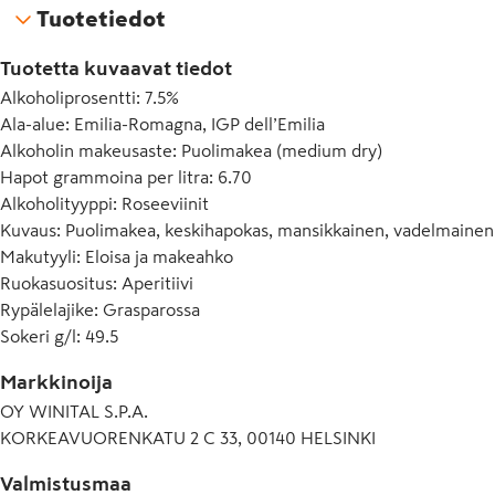
Tuotetiedot
Tuotetta kuvaavat tiedot
Alkoholiprosentti
:
7.5%
Ala-alue
:
Emilia-Romagna, IGP dell’Emilia
Alkoholin makeusaste
:
Puolimakea (medium dry)
Hapot grammoina per litra
:
6.70
Alkoholityyppi
:
Roseeviinit
Kuvaus
:
Puolimakea, keskihapokas, mansikkainen, vadelmainen, 
Makutyyli
:
Eloisa ja makeahko
Ruokasuositus
:
Aperitiivi
Rypälelajike
:
Grasparossa
Sokeri g/l
:
49.5
Markkinoija
OY WINITAL S.P.A.
KORKEAVUORENKATU 2 C 33, 00140 HELSINKI
Valmistusmaa