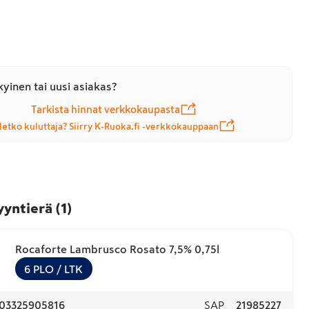
yinen tai uusi asiakas?
Tarkista hinnat verkkokaupasta
letko kuluttaja? Siirry K-Ruoka.fi -verkkokauppaan
yyntierä
(
1
)
Rocaforte Lambrusco Rosato 7,5% 0,75l
6
PLO
/ LTK
03325905816
SAP
21985227