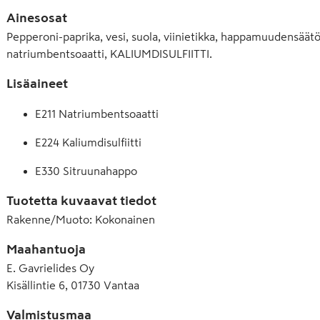
Ainesosat
Pepperoni-paprika, vesi, suola, viinietikka, happamuudensäätö
natriumbentsoaatti, KALIUMDISULFIITTI.
Lisäaineet
E211 Natriumbentsoaatti
E224 Kaliumdisulfiitti
E330 Sitruunahappo
Tuotetta kuvaavat tiedot
Rakenne/Muoto
:
Kokonainen
Maahantuoja
E. Gavrielides Oy
Kisällintie 6, 01730 Vantaa
Valmistusmaa