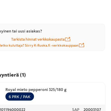
yinen tai uusi asiakas?
Tarkista hinnat verkkokaupasta
letko kuluttaja? Siirry K-Ruoka.fi -verkkokauppaan
yyntierä
(
1
)
Royal mieto pepperoni 325/180 g
6
PRK
/ PAK
201194000022
SAP
20003107