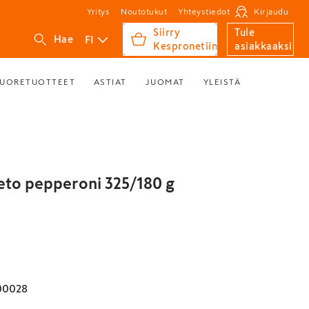
Yritys
Noutotukut
Yhteystiedot
Kirjaudu
Siirry
Tule
FI
Hae
Kespronetiin
asiakkaaksi
UORETUOTTEET
ASTIAT
JUOMAT
YLEISTÄ
eto pepperoni 325/180 g
00028