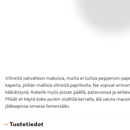
Vihreitä vahvahkon makuisia, mutta ei tulisia pepperoni-papri
kapeita, pitkän mallisia vihreitä paprikoita. Ne sopivat erinoma
kääräistynä. Kokeile myös pizzan päällä, pataruoissa ja sellais
Mikäli et käytä koko purkin sisältöä kerralla, älä valuta maust
jääkaapissa omassa liemessään.
Tuotetiedot