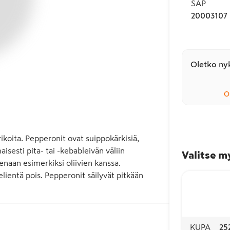
SAP
20003107
Oletko nyk
O
koita. Pepperonit ovat suippokärkisiä, 
isesti pita- tai -kebableivän väliin 
Valitse m
enaan esimerkiksi oliivien kanssa.

elientä pois. Pepperonit säilyvät pitkään 
KUPA
25