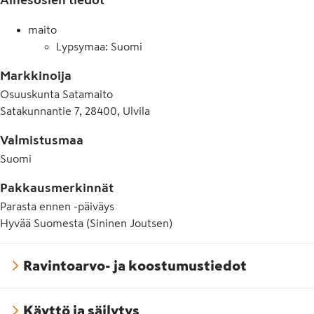
maito
Lypsymaa: Suomi
Markkinoija
Osuuskunta Satamaito
Satakunnantie 7, 28400, Ulvila
Valmistusmaa
Suomi
Pakkausmerkinnät
Parasta ennen -päiväys
Hyvää Suomesta (Sininen Joutsen)
Ravintoarvo- ja koostumustiedot
Käyttö ja säilytys