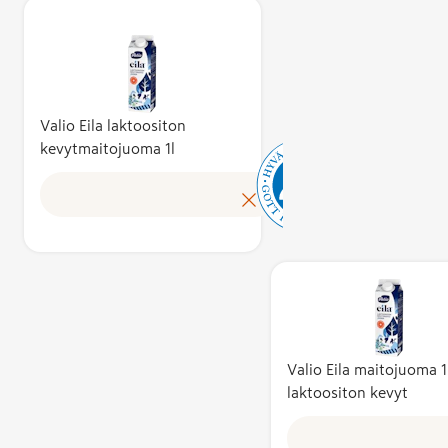
ja työstä. Yh
ainesosan
tuotteet sek
liha, kala, ma
ja munat –
sellaisenaan j
Valio Eila laktoositon
kevytmaitojuoma 1l
osana muita
elintarvikkeit
ovat aina 100
suomalaisia.
Useamman
ainesosan
tuotteissa
raaka-aineist
vähintään 75
on kotimaisia
Valio Eila maitojuoma 1
Lisäksi
laktoositon kevyt
lopputuote
valmistetaan 