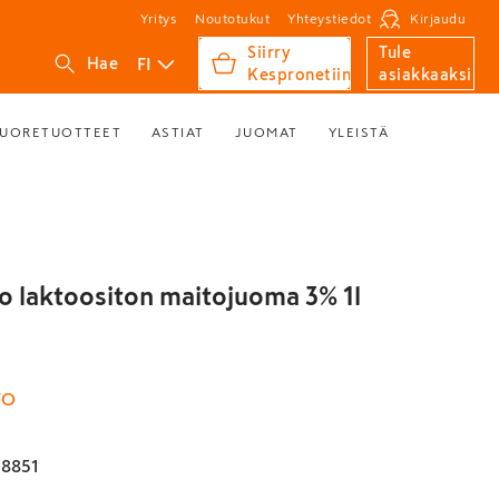
Yritys
Noutotukut
Yhteystiedot
Kirjaudu
Siirry
Tule
FI
Hae
Kespronetiin
asiakkaaksi
UORETUOTTEET
ASTIAT
JUOMAT
YLEISTÄ
o laktoositon maitojuoma 3% 1l
TO
08851