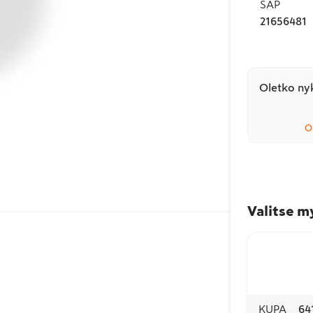
SAP
21656481
Oletko nyk
O
Valitse m
KUPA
64