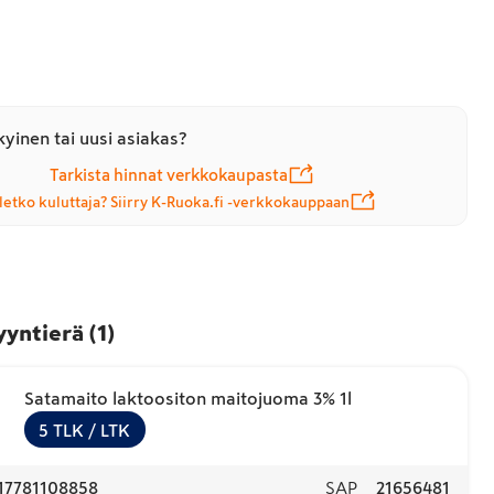
yinen tai uusi asiakas?
Tarkista hinnat verkkokaupasta
letko kuluttaja? Siirry K-Ruoka.fi -verkkokauppaan
yyntierä
(
1
)
Satamaito laktoositon maitojuoma 3% 1l
5
TLK
/ LTK
17781108858
SAP
21656481