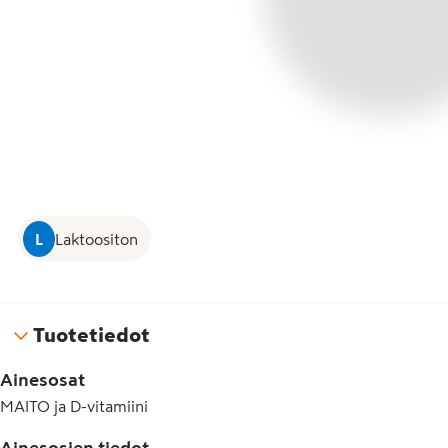
L
Laktoositon
Tuotetiedot
Ainesosat
MAITO ja D-vitamiini
Ainesosien tiedot