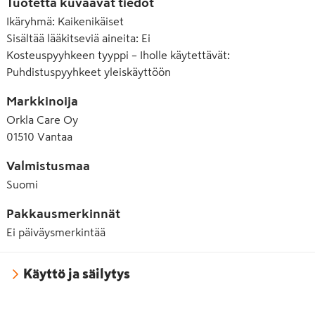
Tuotetta kuvaavat tiedot
Ikäryhmä
:
Kaikenikäiset
Sisältää lääkitseviä aineita
:
Ei
Kosteuspyyhkeen tyyppi – Iholle käytettävät
:
Puhdistuspyyhkeet yleiskäyttöön
Markkinoija
Orkla Care Oy
01510 Vantaa
Valmistusmaa
Suomi
Pakkausmerkinnät
Ei päiväysmerkintää
Käyttö ja säilytys