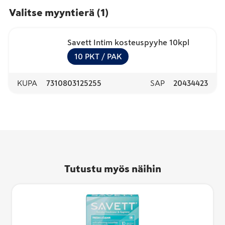
Valitse myyntierä
(
1
)
Savett Intim kosteuspyyhe 10kpl
10
PKT
/ PAK
KUPA
7310803125255
SAP
20434423
Tutustu myös näihin