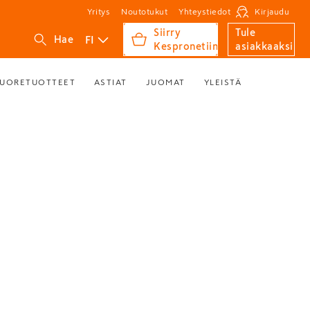
Yritys
Noutotukut
Yhteystiedot
Kirjaudu
Siirry
Tule
FI
Hae
Kespronetiin
asiakkaaksi
UORETUOTTEET
ASTIAT
JUOMAT
YLEISTÄ