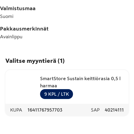
Valmistusmaa
Suomi
Pakkausmerkinnät
Avainlippu
Valitse myyntierä
(
1
)
SmartStore Sustain keittiörasia 0,5 l
harmaa
9
KPL
/ LTK
KUPA
16411767957703
SAP
40214111