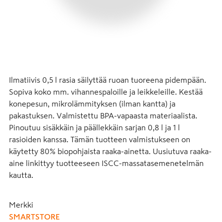
Ilmatiivis 0,5 l rasia säilyttää ruoan tuoreena pidempään. 
Sopiva koko mm. vihannespaloille ja leikkeleille. Kestää 
konepesun, mikrolämmityksen (ilman kantta) ja 
pakastuksen. Valmistettu BPA-vapaasta materiaalista. 
Pinoutuu sisäkkäin ja päällekkäin sarjan 0,8 l ja 1 l 
rasioiden kanssa. Tämän tuotteen valmistukseen on 
käytetty 80% biopohjaista raaka-ainetta. Uusiutuva raaka-
aine linkittyy tuotteeseen ISCC-massatasemenetelmän 
kautta.
Merkki
SMARTSTORE