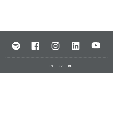
FI
EN
SV
RU
Pikalinkit
Oiva-raportit
Laskut ja maksut
Ota yhteyttä
Anna palautetta