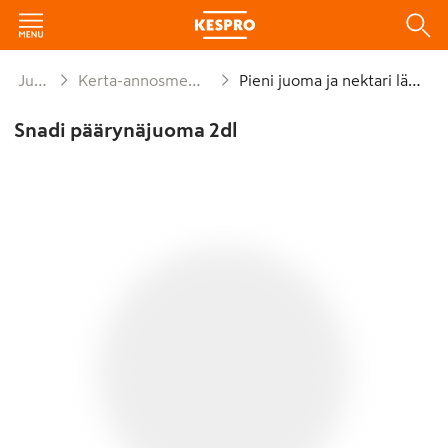
Juomat
Kerta-annosmehut lämmin
Pieni juoma ja nektari lämmin
Snadi päärynäjuoma 2dl