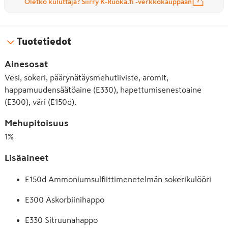
Oletko kuluttaja? Siirry K-Ruoka.fi -verkkokauppaan
Tuotetiedot
Ainesosat
Vesi, sokeri, päärynätäysmehutiiviste, aromit,
happamuudensäätöaine (E330), hapettumisenestoaine
(E300), väri (E150d).
Mehupitoisuus
1
%
Lisäaineet
E150d Ammoniumsulfiittimenetelmän sokerikulööri
E300 Askorbiinihappo
E330 Sitruunahappo