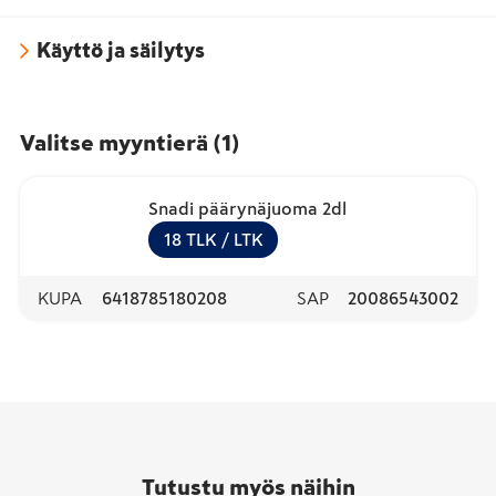
Käyttö ja säilytys
Valitse myyntierä
(
1
)
Snadi päärynäjuoma 2dl
18
TLK
/ LTK
KUPA
6418785180208
SAP
20086543002
Tutustu myös näihin