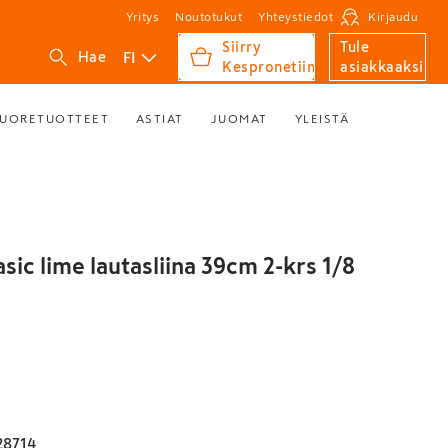
Yritys
Noutotukut
Yhteystiedot
Kirjaudu
Siirry
Tule
FI
Hae
Kespronetiin
asiakkaaksi
UORETUOTTEET
ASTIAT
JUOMAT
YLEISTÄ
asic lime lautasliina 39cm 2-krs 1/8
28714