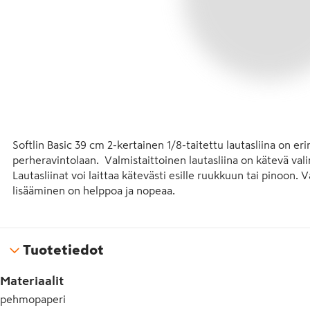
Softlin Basic 39 cm 2-kertainen 1/8-taitettu lautasliina on er
perheravintolaan.  Valmistaittoinen lautasliina on kätevä val
Lautasliinat voi laittaa kätevästi esille ruukkuun tai pinoon. V
lisääminen on helppoa ja nopeaa.

Herkullisesta värivalikoimasta löytyy kirkkaita ja voimakkait
Värejä voi käyttää myös ryhmäpöytien merkitsemisessä. Vihr
Tuotetiedot
ryhmälle Z. Värejä kannattaa vaihdella sesonkien ja vuodenai
kätevä nostaa esiin värejä vaihtamalla. 

Materiaalit
Optimoitu pakkauskoko toimii haasteellisissa ja rajatuissa til
pehmopaperi