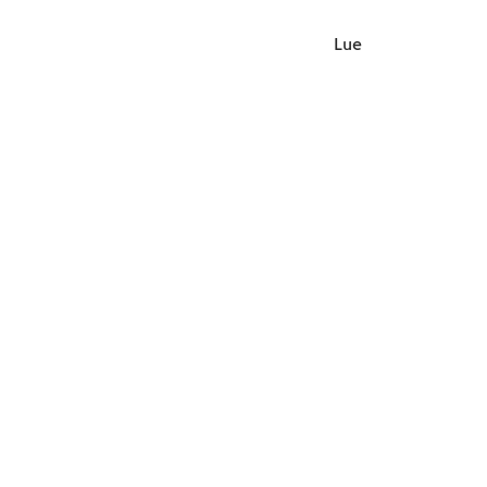
Lue lisää
Pikalinkit
Oiva-raportit
Laskut ja maksut