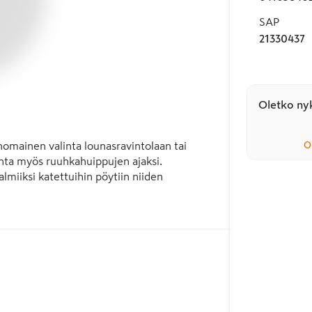
SAP
21330437
Oletko nyk
inomainen valinta lounasravintolaan tai 
O
inta myös ruuhkahuippujen ajaksi. 
almiiksi katettuihin pöytiin niiden 
a, mutta myös pehmeitä ja murrettuja värejä. 
eä pöytä on ryhmälle X ja punainen pöytä 
kojen mukaan. Erilaiset kampanjat on 
oissa. Pieni myyntierä mahdollistaa värien 