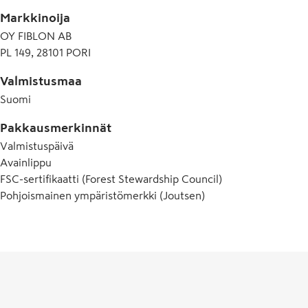
vaihtelun nopeastikin.

Markkinoija
Oikea tuote oikeassa tarkoituksessa auttaa vähentämään hävikk
OY FIBLON AB
turvallisia käyttää ja jäljitettävissä koko tuotantoketjun osalt
PL 149, 28101 PORI
imukykyistä pehmopaperia. Liinoista ei irtoa haitallisia väri- tai
käyttää myös jopa suorassa kosketuksessa elintarvikkeiden k
Valmistusmaa
Suomi
Käytön jälkeen liinat laitetaan biojätteisiin, muovikääre muo
kartonkikeräykseen.
Pakkausmerkinnät
Valmistuspäivä
Avainlippu
Pohjo
FSC-sertifikaatti (Forest Stewardship Council)
ympäri
Pohjoismainen ympäristömerkki (Joutsen)
Jouts
myönn
tuottei
täyttä
kunni
ympär
Tuott