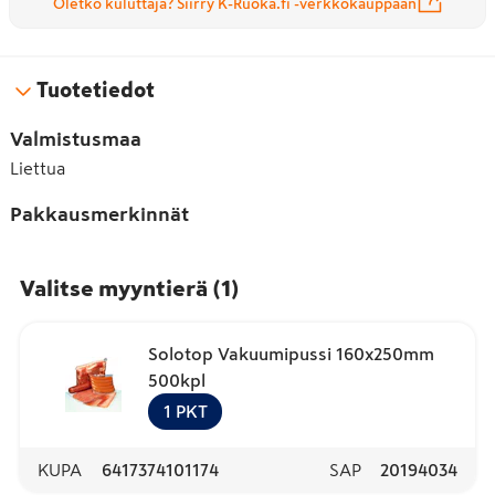
Oletko kuluttaja? Siirry K-Ruoka.fi -verkkokauppaan
Tuotetiedot
Valmistusmaa
Liettua
Pakkausmerkinnät
Valitse myyntierä
(
1
)
Solotop Vakuumipussi 160x250mm
500kpl
1
PKT
KUPA
6417374101174
SAP
20194034