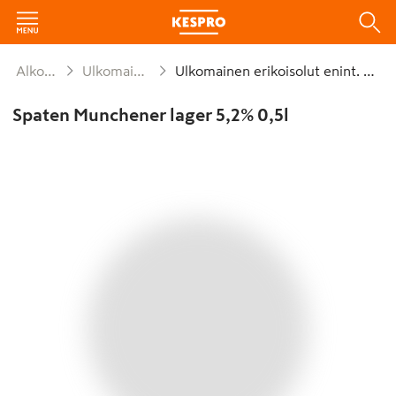
Alkoholijuomat
Ulkomainen erikoisolut
Ulkomainen erikoisolut enint. 8,0% plo
Spaten Munchener lager 5,2% 0,5l