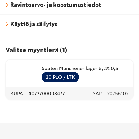
Ravintoarvo- ja koostumustiedot
Käyttö ja säilytys
Valitse myyntierä
(
1
)
Spaten Munchener lager 5,2% 0,5l
20
PLO
/ LTK
KUPA
4072700008477
SAP
20756102