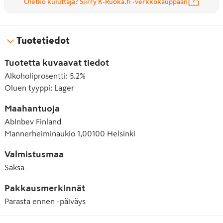
Oletko kuluttaja? Siirry K-Ruoka.fi -verkkokauppaan
Tuotetiedot
Tuotetta kuvaavat tiedot
Alkoholiprosentti
:
5.2%
Oluen tyyppi
:
Lager
Maahantuoja
AbInbev Finland
Mannerheiminaukio 1,00100 Helsinki
Valmistusmaa
Saksa
Pakkausmerkinnät
Parasta ennen -päiväys