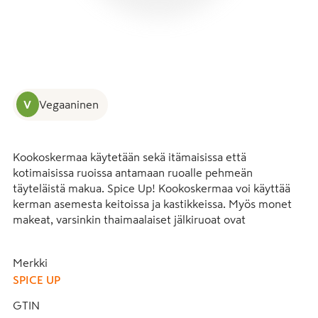
V
Vegaaninen
Kookoskermaa käytetään sekä itämaisissa että 
kotimaisissa ruoissa antamaan ruoalle pehmeän 
täyteläistä makua. Spice Up! Kookoskermaa voi käyttää 
kerman asemesta keitoissa ja kastikkeissa. Myös monet 
makeat, varsinkin thaimaalaiset jälkiruoat ovat 
kookospohjaisia. Jos kookoskerma saa kylmää, se saattaa 
jähmettyä. Tämä ei kuitenkaan vaikuta tuotteen maku- tai 
Merkki
käyttöominaisuuksiin. Kerman voi lisätä suoraan 
SPICE UP
kuumennettavaan ruokaan tai sen saa takaisin juoksevaan 
muotoon esimerkiksi upottamalla purkin lämpimään 
GTIN
veteen ja hämmentelemällä kermaa hetkisen. 