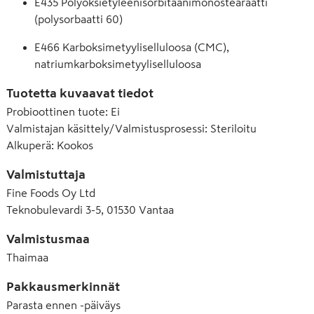
E435 Polyoksietyleenisorbitaanimonostearaatti
(polysorbaatti 60)
E466 Karboksimetyyliselluloosa (CMC),
natriumkarboksimetyyliselluloosa
Tuotetta kuvaavat tiedot
Probioottinen tuote
:
Ei
Valmistajan käsittely/Valmistusprosessi
:
Steriloitu
Alkuperä
:
Kookos
Valmistuttaja
Fine Foods Oy Ltd
Teknobulevardi 3-5, 01530 Vantaa
Valmistusmaa
Thaimaa
Pakkausmerkinnät
Parasta ennen -päiväys