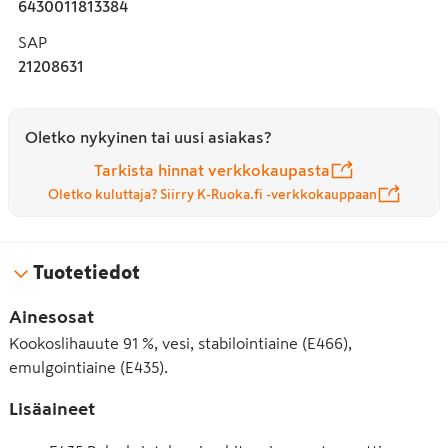
6430011813384
Kookoskermasta saa kookosmaidon vahvuista lisäämällä 3 
osaa kermaa ja yhden osan vettä. Kookospähkinöiden 
SAP
keruussa ei ole käytetty apinatyövoimaa.
21208631
Oletko nykyinen tai uusi asiakas?
Tarkista hinnat verkkokaupasta
Oletko kuluttaja? Siirry K-Ruoka.fi -verkkokauppaan
Tuotetiedot
Ainesosat
Kookoslihauute 91 %, vesi, stabilointiaine (E466),
emulgointiaine (E435).
Lisäaineet