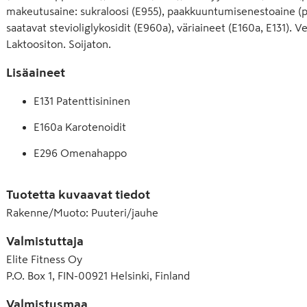
makeutusaine: sukraloosi (E955), paakkuuntumisenestoaine (pi
saatavat stevioliglykosidit (E960a), väriaineet (E160a, E131). 
Laktoositon. Soijaton.
Lisäaineet
E131 Patenttisininen
E160a Karotenoidit
E296 Omenahappo
E551 Piidioksidi
Tuotetta kuvaavat tiedot
E953 Isomalti, isomaltitoli
Rakenne/Muoto
:
Puuteri/jauhe
E955 Sukraloosi
Valmistuttaja
E960a Stevioliglykosidit
Elite Fitness Oy
P.O. Box 1, FIN-00921 Helsinki, Finland
Valmistusmaa