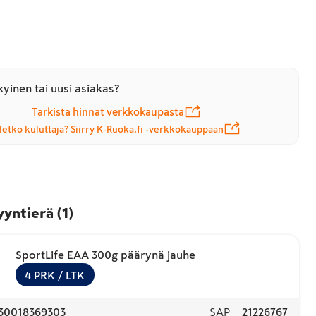
yinen tai uusi asiakas?
Tarkista hinnat verkkokaupasta
letko kuluttaja? Siirry K-Ruoka.fi -verkkokauppaan
yyntierä
(
1
)
SportLife EAA 300g päärynä jauhe
4
PRK
/ LTK
30018369303
SAP
21226767