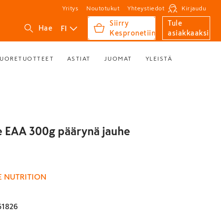
Yritys
Noutotukut
Yhteystiedot
Kirjaudu
Siirry
Tule
FI
Hae
Kespronetiin
asiakkaaksi
UORETUOTTEET
ASTIAT
JUOMAT
YLEISTÄ
e EAA 300g päärynä jauhe
E NUTRITION
61826