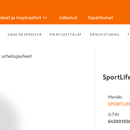
Ideat ja inspiraatiot
Julkaisut
Tapahtumat
VAIN KESPROSTA
PIENTUOTTAJAT
ERIKOISTUKKU
T
ut urheilujauheet
SportLif
Merkki
SPORTLIF
GTIN
64300183