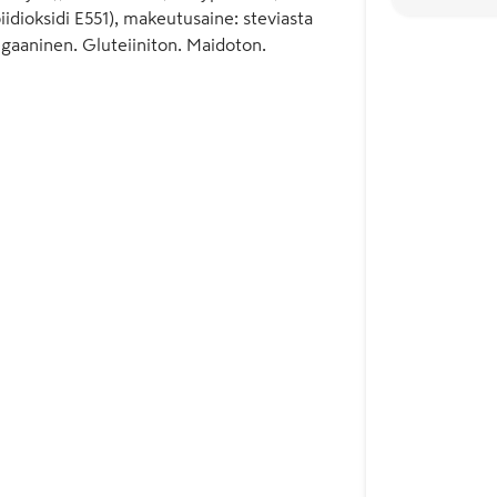
idioksidi E551), makeutusaine: steviasta
Vegaaninen. Gluteiiniton. Maidoton.