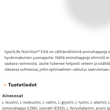
SportLife Nutrition® EAA on välttämättömiä aminohappoja o
hyvänmakuinen juomajauhe. Näitä aminohappoja elimistö ei 
saatava ravinnosta. Jauhe liukenee helposti veteen ja sisält
oikeassa suhteessa, jotta optimaalinen vaikutus saavutetaan.
Tuotetiedot
Ainesosat
L-leusiini, L-isoleusiini, L-valiini, L-glysiini, L-lysiini, L-alani
(omenahappo E296), isomalti (E953), L-fenyylialaniini, aromi (p