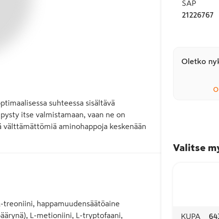
SAP
21226767
Oletko nyk
O
ptimaalisessa suhteessa sisältävä 
pysty itse valmistamaan, vaan ne on 
ää välttämättömiä aminohappoja keskenään 
Valitse m
ini, L-treoniini, happamuudensäätöaine
äärynä), L-metioniini, L-tryptofaani,
KUPA
64