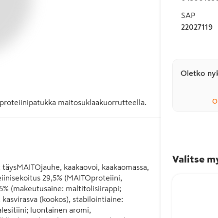
SAP
22027119
Oletko nyk
O
proteiinipatukka maitosuklaakuorrutteella.
Valitse m
; täysMAITOjauhe, kaakaovoi, kaakaomassa, 
eiinisekoitus 29,5% (MAITOproteiini, 
% (makeutusaine: maltitolisiirappi; 
kasvirasva (kookos), stabilointiaine: 
esitiini; luontainen aromi, 