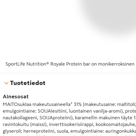
SportLife Nutrition® Royale Protein bar on monikerroksinen 
Tuotetiedot
Ainesosat
MAITOsuklaa makeutusaineella* 31% (makeutusaine: maltitoli
emulgointiaine: SOIJAlesitiini, luontainen vanilja-aromi), prot
nautakollageeni, SOIJAproteiini), karamellin makuinen täyte 15
ravintokuitu (maissi), inverttisokerisiirappi, kookosmaitojauhe, 
glyseroli; herneproteiini, suola, emulgointiaine: auringonkukkal