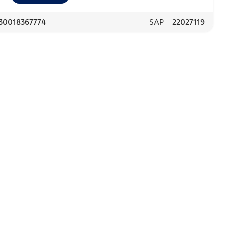
30018367774
SAP
22027119