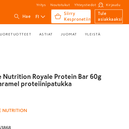
Yritys
Noutotukut
Yhteystiedot
Kirjaudu
Siirry
Tule
FI
Hae
Kespronetiin
asiakkaaksi
UORETUOTTEET
ASTIAT
JUOMAT
YLEISTÄ
e Nutrition Royale Protein Bar 60g
ramel proteiinipatukka
E NUTRITION
63868