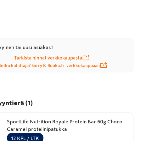
yinen tai uusi asiakas?
Tarkista hinnat verkkokaupasta
letko kuluttaja? Siirry K-Ruoka.fi -verkkokauppaan
yyntierä
(
1
)
SportLife Nutrition Royale Protein Bar 60g Choco
Caramel proteiinipatukka
12
KPL
/ LTK