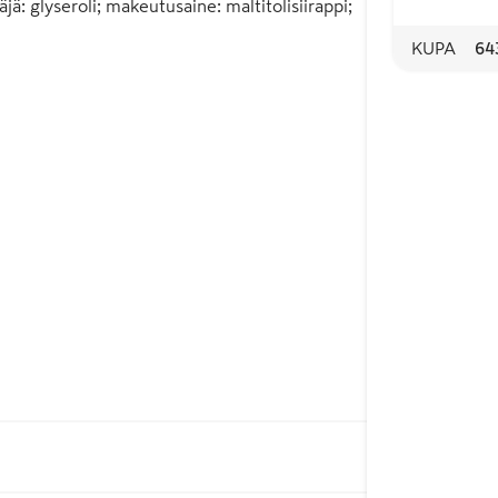
 glyseroli; makeutusaine: maltitolisiirappi; 
tiini), vähärasvainen kaakaojauhe 1%, 
KUPA
64
 Alliance-sertifioitu.