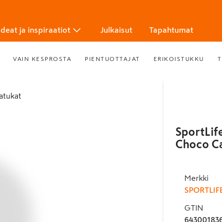
Ideat ja inspiraatiot
Julkaisut
Tapahtumat
VAIN KESPROSTA
PIENTUOTTAJAT
ERIKOISTUKKU
T
patukat
SportLif
Choco Ca
Merkki
SPORTLIF
GTIN
64300183