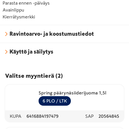
Parasta ennen -päiväys
Avainlippu
Kierrätysmerkki
Ravintoarvo- ja koostumustiedot
Käyttö ja säilytys
Valitse myyntierä
(
2
)
Spring päärynäsiiderijuoma 1,5l
6
PLO
/ LTK
KUPA
6416884197479
SAP
20564845