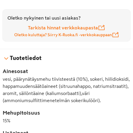
Oletko nykyinen tai uusi asiakas?
Tarkista hinnat verkkokaupasta
Oletko kuluttaja? Siirry K-Ruoka.fi -verkkokauppaan
Tuotetiedot
Ainesosat
vesi, päärynätäysmehu tiivisteestä (10%), sokeri, hiilidioksidi,
happamuudensäätöaineet (sitruunahappo, natriumsitraatit),
aromit, säilöntäaine (kaliumsorbaatti),väri
(ammoniumsulfiittimenetelmän sokerikulööri).
Mehupitoisuus
15
%
Lisäaineet