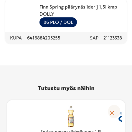
Finn Spring päärynäsiiderij 1,5l kmp
DOLLY
96
PLO
/ DOL
KUPA
6416884203255
SAP
21123338
Tutustu myös näihin
Spring omenasiiderijuoma 1,5l