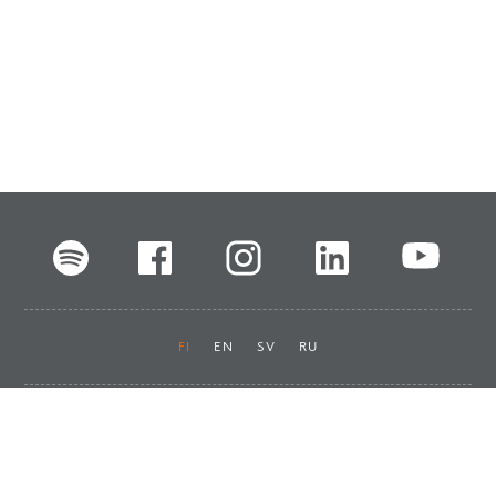
FI
EN
SV
RU
Pikalinkit
Oiva-raportit
Laskut ja maksut