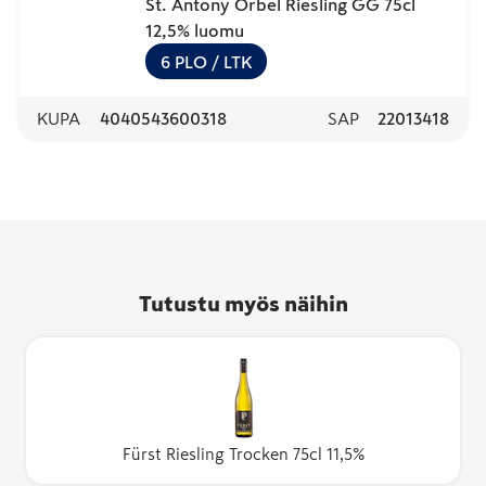
St. Antony Orbel Riesling GG 75cl
12,5% luomu
6
PLO
/ LTK
KUPA
4040543600318
SAP
22013418
Tutustu myös näihin
Fürst Riesling Trocken 75cl 11,5%