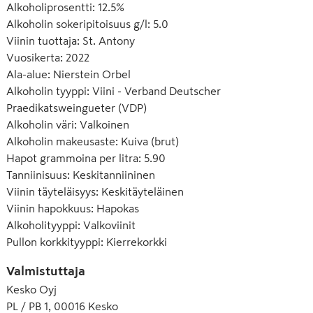
Alkoholiprosentti
:
12.5%
Alkoholin sokeripitoisuus g/l
:
5.0
Viinin tuottaja
:
St. Antony
Vuosikerta
:
2022
Ala-alue
:
Nierstein Orbel
Alkoholin tyyppi
:
Viini - Verband Deutscher
Praedikatsweingueter (VDP)
Alkoholin väri
:
Valkoinen
Alkoholin makeusaste
:
Kuiva (brut)
Hapot grammoina per litra
:
5.90
Tanniinisuus
:
Keskitanniininen
Viinin täyteläisyys
:
Keskitäyteläinen
Viinin hapokkuus
:
Hapokas
Alkoholityyppi
:
Valkoviinit
Pullon korkkityyppi
:
Kierrekorkki
Valmistuttaja
Kesko Oyj
PL / PB 1, 00016 Kesko