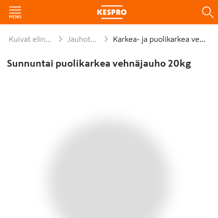
Kuivat elintarvikkeet ja säilykkeet
Jauhot ja leivontaseokset
Karkea- ja puolikarkea vehnäjauho
Sunnuntai puolikarkea vehnäjauho 20kg