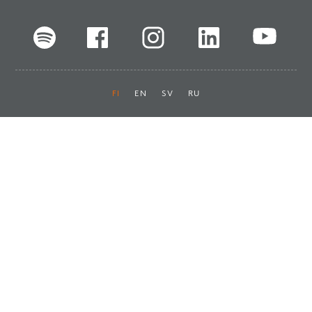
FI
EN
SV
RU
Pikalinkit
Oiva-raportit
Laskut ja maksut
Ota yhteyttä
Anna palautetta
Tukku
Usein kysyttyä
Haluan asiakkaaksi
Käyttöturvatiedotteet
Tilaa uutiskirje