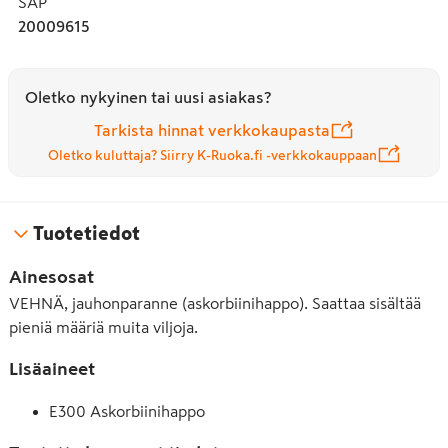
SAP
20009615
Oletko nykyinen tai uusi asiakas?
Tarkista hinnat verkkokaupasta
Oletko kuluttaja? Siirry K-Ruoka.fi -verkkokauppaan
Tuotetiedot
Ainesosat
VEHNÄ, jauhonparanne (askorbiinihappo). Saattaa sisältää
pieniä määriä muita viljoja.
Lisäaineet
E300 Askorbiinihappo