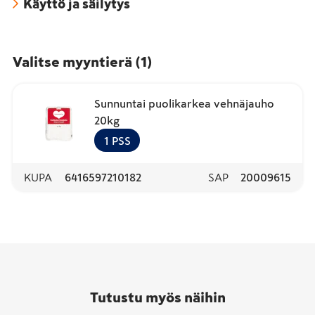
Käyttö ja säilytys
Valitse myyntierä
(
1
)
Sunnuntai puolikarkea vehnäjauho
20kg
1
PSS
KUPA
6416597210182
SAP
20009615
Tutustu myös näihin